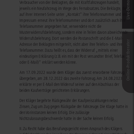
Verbraucher von der Beklagten, die mit Kraftfahrzeugen handelt,
jeweils ein Neufahrzeug im Wege des Fernabsatzes. Die Beklagte, die
auf ihrer Internet-Seite unter „Kontakt“ ihre Telefonnummer und im
Impressum erneut ihre Telefonnummer und dort zusätzlich auch ihre
Telefaxnummer angegeben hat, verwendete nicht die
Musterwiderrufsbelehrung, sondern eine in Teilen davon abweichende
Widerrufsbelehrung. Dort werden die Postanschrift und die E-Mail-
Online-Produkt­berater
Adresse der Beklagten mitgeteilt, nicht aber ihre Telefon- und ihre
Telefaxnummer. Dazu heißt es, dass der Widerruf „mittels einer
eindeutigen Erklärung (z.B. ein mit der Post versandter Brief, Telefax
oder E-Mail)“ erklärt werden könne.
Am 17.09.2022 wurde dem Kläger das zuerst erworbene Fahrzeug
übergeben, am 28.12.2022 das zweite Fahrzeug. Am 24.08.2023
erklärte er per E-Mail den Widerruf seiner auf den Abschluss der
beiden Kaufverträge gerichteten Erklärungen.
Der Kläger begehrte Rückgewähr der Kaufpreiszahlungen nebst
Zinsen, Zug um Zug gegen Rückgabe der Fahrzeuge. Die Klage hatte in
den Vorinstanzen keinen Erfolg. Die zulässige
Nichtzulassungsbeschwerde hatte in der Sache keinen Erfolg.
II. Zu Recht habe das Berufungsgericht einen Anspruch des Klägers