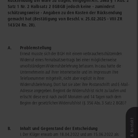
Rücksendung der Ware zu tragen, entgegen Art. 246a § 1 Abs. 2
Satz 1 Nr. 2 Halbsatz 2 EGBGB jedoch keine - zumindest
schätzungsweise - Angaben zu den Kosten der Rücksendung
gemacht hat (Bestätigung von Beschl. v. 25.02.2025 - VIII ZR
143/24 Rn. 28).
A.
Problemstellung
Erneut musste sich der BGH mit einem verbraucherschützenden
Widerruf eines Fernabsatzvertrags bei einer möglicherweise
unvollständigen Widerrufsbelehrung befassen. In casu hatte die
Unternehmerin auf ihrer Internetseite und im Impressum ihre
Telefaxnummer mitgeteilt, nicht aber explizit in ihrer
Widerrufsbelehrung. Dort hat sie aber ihre Postanschrift und E-Mail-
Adresse angegeben. Beginnt die Widerrufsfrist nicht zu laufen und
erlischt diese erst nach zwölf Monaten und 14 Tagen nach dem
Beginn der gesetzlichen Widerrufsfrist (§ 356 Abs. 3 Satz 2 BGB)?
Live‑Demo & Kontakt
B.
Inhalt und Gegenstand der Entscheidung
I. Der Kläger erwarb am 18.04.2022 und am 15.06.2022 als