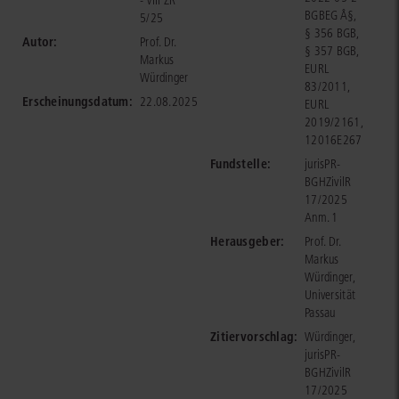
- VIII ZR
BGBEG Â§,
5/25
§ 356 BGB,
Autor:
Prof. Dr.
§ 357 BGB,
Markus
EURL
Würdinger
83/2011,
Erscheinungsdatum:
22.08.2025
EURL
2019/2161,
12016E267
Fundstelle:
jurisPR-
BGHZivilR
17/2025
Anm. 1
Herausgeber:
Prof. Dr.
Markus
Würdinger,
Universität
Passau
Zitiervorschlag:
Würdinger,
jurisPR-
BGHZivilR
17/2025