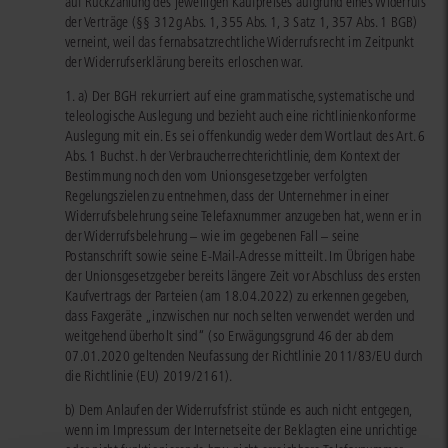
auf Rückzahlung des jeweiligen Kaufpreises aufgrund eines Widerrufs
der Verträge (§§ 312g Abs. 1, 355 Abs. 1, 3 Satz 1, 357 Abs. 1 BGB)
verneint, weil das fernabsatzrechtliche Widerrufsrecht im Zeitpunkt
der Widerrufserklärung bereits erloschen war.
1. a) Der BGH rekurriert auf eine grammatische, systematische und
teleologische Auslegung und bezieht auch eine richtlinienkonforme
Auslegung mit ein. Es sei offenkundig weder dem Wortlaut des Art. 6
Abs. 1 Buchst. h der Verbraucherrechterichtlinie, dem Kontext der
Bestimmung noch den vom Unionsgesetzgeber verfolgten
Regelungszielen zu entnehmen, dass der Unternehmer in einer
Widerrufsbelehrung seine Telefaxnummer anzugeben hat, wenn er in
der Widerrufsbelehrung – wie im gegebenen Fall – seine
Postanschrift sowie seine E-Mail-Adresse mitteilt. Im Übrigen habe
der Unionsgesetzgeber bereits längere Zeit vor Abschluss des ersten
Kaufvertrags der Parteien (am 18.04.2022) zu erkennen gegeben,
dass Faxgeräte „inzwischen nur noch selten verwendet werden und
weitgehend überholt sind“ (so Erwägungsgrund 46 der ab dem
07.01.2020 geltenden Neufassung der Richtlinie 2011/83/EU durch
die Richtlinie (EU) 2019/2161).
b) Dem Anlaufen der Widerrufsfrist stünde es auch nicht entgegen,
wenn im Impressum der Internetseite der Beklagten eine unrichtige