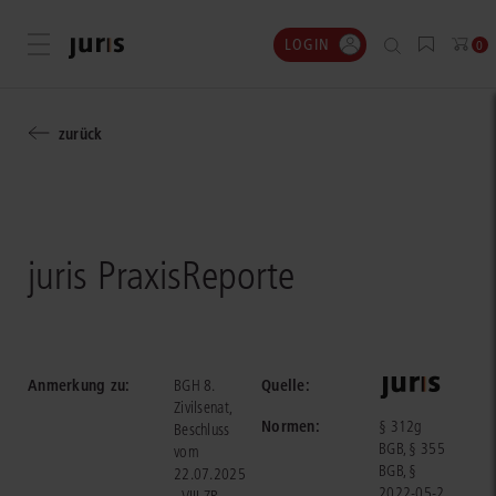
LOGIN
Menü öffnen
0
zurück
juris PraxisReporte
Anmerkung zu:
Quelle:
BGH 8.
Zivilsenat,
Normen:
§ 312g
Beschluss
BGB, § 355
vom
BGB, §
22.07.2025
2022-05-2