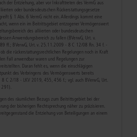
ach der Entziehung, aber vor Inkrafttreten des VermG aus
alliierten oder bundesdeutschen Rückerstattungsgesetze
greift § 1 Abs. 6 VermG nicht ein. Allerdings kommt eine
acht, wenn ein im Beitrittsgebiet entzogener Vermögenswert
eltungsbereich des alliierten oder bundesdeutschen
dessen Anwendungsbereich zu fallen (BVerwG, Urt. v.
 ff.; BVerwG, Urt. v. 25.11.2009 - 8 C 12/08 Rn. 34 f. -
ob die rückerstattungsrechtlichen Regelungen noch in Kraft
f den Fall anwendbar waren und Regelungen zur
tstellten. Daran fehlt es, wenn die einschlägigen
itpunkt des Verbringens des Vermögenswerts bereits
 8 C 2/18 - LKV 2019, 455, 456 f.; vgl. auch BVerwG, Urt.
 291).
gen des räumlichen Bezugs zum Beitrittsgebiet bei der
rung der bisherigen Rechtsprechung näher zu präzisieren.
Streitgegenstand die Entziehung von Beteiligungen an einem