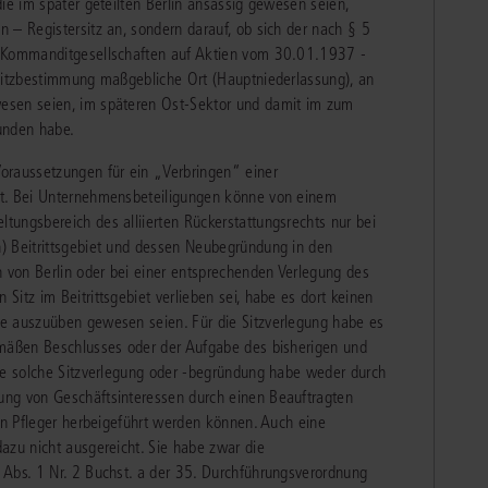
ie im später geteilten Berlin ansässig gewesen seien,
 – Registersitz an, sondern darauf, ob sich der nach § 5
d Kommanditgesellschaften auf Aktien vom 30.01.1937 -
 Sitzbestimmung maßgebliche Ort (Hauptniederlassung), an
esen seien, im späteren Ost-Sektor und damit im zum
funden habe.
oraussetzungen für ein „Verbringen“ einer
et. Bei Unternehmensbeteiligungen könne von einem
ungsbereich des alliierten Rückerstattungsrechts nur bei
) Beitrittsgebiet und dessen Neubegründung in den
von Berlin oder bei einer entsprechenden Verlegung des
itz im Beitrittsgebiet verlieben sei, habe es dort keinen
e auszuüben gewesen seien. Für die Sitzverlegung habe es
emäßen Beschlusses oder der Aufgabe des bisherigen und
ine solche Sitzverlegung oder -begründung habe weder durch
ung von Geschäftsinteressen durch einen Beauftragten
nen Pfleger herbeigeführt werden können. Auch eine
azu nicht ausgereicht. Sie habe zwar die
 Abs. 1 Nr. 2 Buchst. a der 35. Durchführungsverordnung