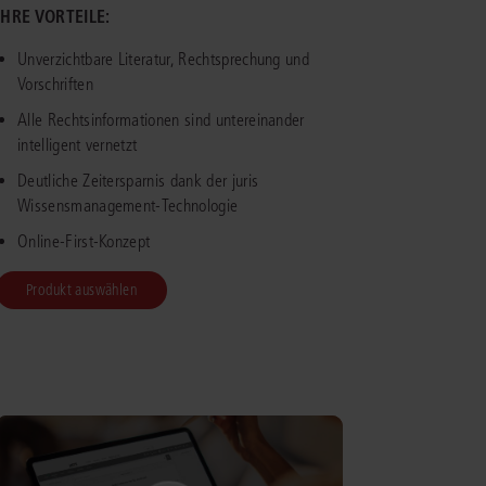
IHRE VORTEILE:
IS AKADEMIE
Unverzichtbare Literatur, Rechtsprechung und
Vorschriften
ziert und zertifiziert: Online-
Alle Rechtsinformationen sind untereinander
ildungen
für Fachanwälte
in allen
ienstrecht
gen Fachgebieten.
intelligent vernetzt
echt
Deutliche Zeitersparnis dank der juris
Wissensmanagement-Technologie
mehr erfahren
Online-First-Konzept
Produkt auswählen
uristen
Online-Produktberater starten
Alle Kontaktmöglichkeiten
echt
 und