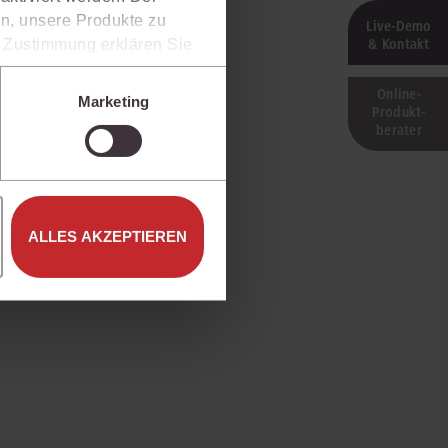
n, unsere Produkte zu
Live‑Demo
& Kontakt
er Zustimmung erklären Sie
rweise in Drittländer (z.B.
isen.
Online-
Marketing
Produkt­
e unter den Einstellungen
berater
ALLES AKZEPTIEREN