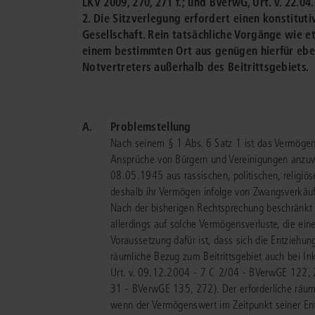
LKV 2009, 270, 271 f.; und BVerwG, Urt. v. 22.04.
2. Die Sitzverlegung erfordert einen konstitut
Gesellschaft. Rein tatsächliche Vorgänge wie 
einem bestimmten Ort aus genügen hierfür ebe
Notvertreters außerhalb des Beitrittsgebiets.
A.
Problemstellung
Nach seinem § 1 Abs. 6 Satz 1 ist das Vermöge
Ansprüche von Bürgern und Vereinigungen anzuw
08.05.1945 aus rassischen, politischen, religiö
deshalb ihr Vermögen infolge von Zwangsverkäuf
Nach der bisherigen Rechtsprechung beschränkt
allerdings auf solche Vermögensverluste, die ei
Voraussetzung dafür ist, dass sich die Entziehu
räumliche Bezug zum Beitrittsgebiet auch bei Ink
Urt. v. 09.12.2004 - 7 C 2/04 - BVerwGE 122, 
31 - BVerwGE 135, 272). Der erforderliche räuml
wenn der Vermögenswert im Zeitpunkt seiner Ent