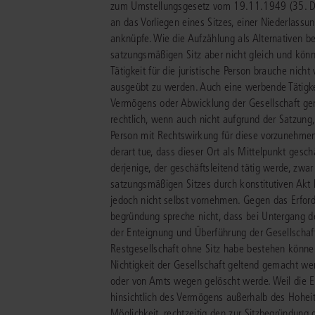
zum Umstellungsgesetz vom 19.11.1949 (35. DVO-
an das Vorliegen eines Sitzes, einer Niederlass
anknüpfe. Wie die Aufzählung als Alternativen be
satzungsmäßigen Sitz aber nicht gleich und könn
Tätigkeit für die juristische Person brauche nic
ausgeübt zu werden. Auch eine werbende Tätigkeit
Vermögens oder Abwicklung der Gesellschaft ger
rechtlich, wenn auch nicht aufgrund der Satzung,
Person mit Rechtswirkung für diese vorzunehmen
derart tue, dass dieser Ort als Mittelpunkt gesch
derjenige, der geschäftsleitend tätig werde, zw
satzungsmäßigen Sitzes durch konstitutiven Akt
jedoch nicht selbst vornehmen. Gegen das Erforde
begründung spreche nicht, dass bei Untergang des
der Enteignung und Überführung der Gesellschaf
Restgesellschaft ohne Sitz habe bestehen können
Nichtigkeit der Gesellschaft geltend gemacht werd
oder von Amts wegen gelöscht werde. Weil die E
hinsichtlich des Vermögens außerhalb des Hoheit
Möglichkeit, rechtzeitig den zur Sitzbegründung 