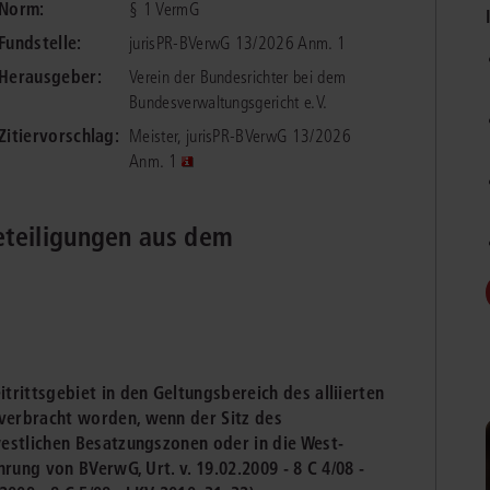
Norm:
§ 1 VermG
chen
Sie
Vereine und Verbände
die
ier
Finden Sie Lösungen und Inhalte, die zu Ihrem Fachgebiet passen.
Fundstelle:
jurisPR-BVerwG 13/2026 Anm. 1
JURIS BUSINESS
JUR
l,
WEITERE SERVICES
Herausgeber:
Unternehmen
Verein der Bundesrichter bei dem
Arbeitsrecht
Notare
e
Praxisnah und intuitiv: Schutz vor rechtlichen
Qualifi
Bundesverwaltungsgericht e.V.
eit
FAQ
Referendariat
Risiken
für Unternehmen, Institutionen
Fortb
Außenwirtschaftsrecht
Öffentliches D
er
ten
Zitiervorschlag:
Meister, jurisPR-BVerwG 13/2026
l
und Steuerberater
.
wichti
en
e
Anm. 1
Downloads
Studium und Hochschule
ortal
Bankrecht
Öffentliches R
Veranstaltungen
Compliance
Sozialrecht
teiligungen aus dem
mehr erfahren
juris PraxisReporte
Datenschutzrecht
Steuerrecht
Erbrecht
Strafrecht
Familienrecht
Unternehmensj
rittsgebiet in den Geltungsbereich des alliierten
Handels- und Gesellschaftsrecht
Verkehrsrecht
verbracht worden, wenn der Sitz des
66-4466
(Mo-Do 9-18 Uhr, Fr 9-17 Uhr).
Insolvenzrecht
Versicherungsr
estlichen Besatzungszonen oder in die West-
1 5866-4422
(Mo-Fr 8-18 Uhr).
duktberater für eine erste Produktempfehlung.
rung von BVerwG, Urt. v. 19.02.2009 - 8 C 4/08 -
IT-und Medienrecht
Wettbewerbs-