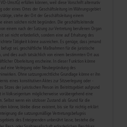
UmstG) erfüllen können, weil diese Vorschrift alternativ
ung oder eines Ortes der Geschäftsleitung im Währungsgebiet
stätige, stehe der Ort der Geschäftsleitung einem
e einen solchen nicht begründen. Die geschäftsleitende
ht von einem nach der Satzung zur Vertretung berufenen Organ
 sei nicht erforderlich, sondern eine auf Erhaltung des
ichtete Tätigkeit könne ausreichen. Es genüge, dass jemand
 befugt sei, geschäftliche Maßnahmen für die juristische
, und dies auch tatsächlich von einem bestimmten Ort aus
äftlicher Oberleitung erscheine. In dieser Funktion könne
ar auf eine Verlegung oder Neubegründung des
 hinwirken. Ohne satzungsrechtliche Grundlage könne er ihn
rnis eines konstitutiven Aktes zur Sitzverlegung oder -
 Sitzes der juristischen Person im Beitrittsgebiet aufgrund
t in Volkseigentum möglicherweise vorübergehend eine
. Selbst wenn ein sitzloser Zustand als Grund für die
en könne, bleibe diese existent, bis sie für nichtig erklärt
nteignung die satzungsmäßige Vertretungsbefugnis
sgebiets des Enteignenden unberührt lasse, bestehe die
der Rest- oder Spaltgesellschaft erforderlichen Beschluss