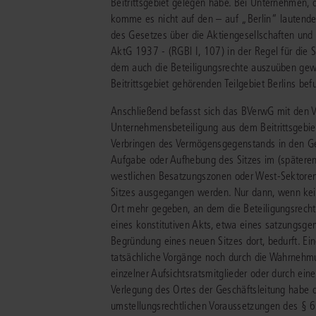
Beitrittsgebiet gelegen habe. Bei Unternehmen, d
komme es nicht auf den – auf „Berlin“ lautenden
des Gesetzes über die Aktiengesellschaften un
AktG 1937 - (RGBl I, 107) in der Regel für die
dem auch die Beteiligungsrechte auszuüben gew
Beitrittsgebiet gehörenden Teilgebiet Berlins be
Anschließend befasst sich das BVerwG mit den V
Unternehmensbeteiligung aus dem Beitrittsgebi
Verbringen des Vermögensgegenstands in den Gelt
Aufgabe oder Aufhebung des Sitzes im (späteren
westlichen Besatzungszonen oder West-Sektoren 
Sitzes ausgegangen werden. Nur dann, wenn kein S
Ort mehr gegeben, an dem die Beteiligungsrecht
eines konstitutiven Akts, etwa eines satzungsg
Begründung eines neuen Sitzes dort, bedurft. E
tatsächliche Vorgänge noch durch die Wahrnehm
einzelner Aufsichtsratsmitglieder oder durch ei
Verlegung des Ortes der Geschäftsleitung habe d
umstellungsrechtlichen Voraussetzungen des § 6