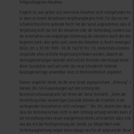
fehlgeschlagenen Abnahme.
Fraglich ist, was gelten soll, wenn eine Abnahme nicht stattgefunden hat,
es dann an einem belastbaren Verjährungsbeginn fehlt. Für das vor der
Schuldrechtsreform geltende Recht hat der Senat angenommen, dass die
Verjährung nicht nur mit der Abnahme oder der Vollendung, sondern auch
der ernsthaften und endgültigen Ablehnung der Abnahme durch den Beste
beginnen kann; dies gelte auch, wenn die Abnahme zu Recht verweigert w
(BGH, Urt. v. 30.09.1999 - VII ZR 162/97 Rn. 13). Andernfalls könnten
Ansprüche ohne zeitliche Begrenzung erhoben werden, obwohl die
Vertragsbeziehungen beendet sind und der Besteller den Mangel kennt. O
diese Grundsätze auch auf unter das neue Schuldrecht fallende
Bauträgerverträge anwendbar sind, ist höchstrichterlich ungeklärt.
Ebenso ungeklärt bleibt, ob die vom Senat angesprochene „Alterung“ de
Werkes (Rn. 50) Auswirkungen auf den Umfang des
Kostenvorschussanspruchs hat. Wenn der Senat feststellt: „Denn die
Herstellung eines neuwertigen Zustands können die Erwerber in der
vorliegenden Konstellation nicht verlangen.“ (Rn. 50), deutet dies darauf 
dass der Kostenvorschuss nicht in dem Umfang verlangt werden kann, der
die Herstellung eines neuen mangelfreien Werks erforderlich wäre. Unklar
wie das mit der Rechtsprechung des Senats zur Möglichkeit einer
Vorteilsausgleichung wegen eines Abzugs neu für alt aufgrund der Beseit