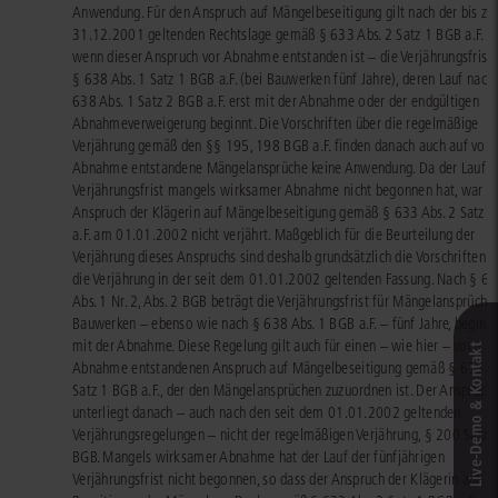
Anwendung. Für den Anspruch auf Mängelbeseitigung gilt nach der bis z
31.12.2001 geltenden Rechtslage gemäß § 633 Abs. 2 Satz 1 BGB a.F. –
wenn dieser Anspruch vor Abnahme entstanden ist – die Verjährungsfrist 
§ 638 Abs. 1 Satz 1 BGB a.F. (bei Bauwerken fünf Jahre), deren Lauf nach
638 Abs. 1 Satz 2 BGB a.F. erst mit der Abnahme oder der endgültigen
Abnahmeverweigerung beginnt. Die Vorschriften über die regelmäßige
Verjährung gemäß den §§ 195, 198 BGB a.F. finden danach auch auf vor 
Abnahme entstandene Mängelansprüche keine Anwendung. Da der Lauf d
Verjährungsfrist mangels wirksamer Abnahme nicht begonnen hat, war d
Anspruch der Klägerin auf Mängelbeseitigung gemäß § 633 Abs. 2 Satz 
a.F. am 01.01.2002 nicht verjährt. Maßgeblich für die Beurteilung der
Verjährung dieses Anspruchs sind deshalb grundsätzlich die Vorschriften ü
die Verjährung in der seit dem 01.01.2002 geltenden Fassung. Nach § 6
Abs. 1 Nr. 2, Abs. 2 BGB beträgt die Verjährungsfrist für Mängelansprüche
Bauwerken – ebenso wie nach § 638 Abs. 1 BGB a.F. – fünf Jahre, beginn
mit der Abnahme. Diese Regelung gilt auch für einen – wie hier – vor
Live‑Demo & Kontakt
Abnahme entstandenen Anspruch auf Mängelbeseitigung gemäß § 633 Ab
Satz 1 BGB a.F., der den Mängelansprüchen zuzuordnen ist. Der Anspruch
unterliegt danach – auch nach den seit dem 01.01.2002 geltenden
Verjährungsregelungen – nicht der regelmäßigen Verjährung, § 200 Satz 
BGB. Mangels wirksamer Abnahme hat der Lauf der fünfjährigen
Verjährungsfrist nicht begonnen, so dass der Anspruch der Klägerin auf