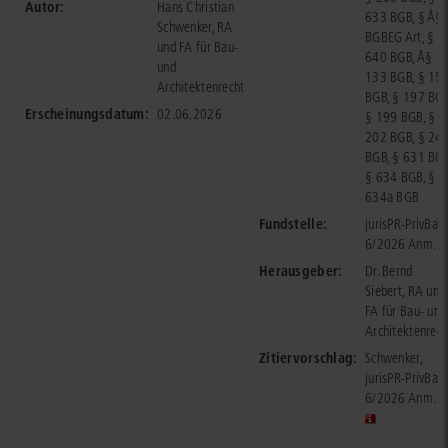
Autor:
Hans Christian
633 BGB, § Â§
Schwenker, RA
BGBEG Art, §
und FA für Bau-
640 BGB, Â§
und
133 BGB, § 15
Architektenrecht
BGB, § 197 BGB
Erscheinungsdatum:
02.06.2026
§ 199 BGB, §
202 BGB, § 24
BGB, § 631 BGB
§ 634 BGB, §
634a BGB
Fundstelle:
jurisPR-PrivBau
6/2026 Anm. 1
Herausgeber:
Dr. Bernd
Siebert, RA und
FA für Bau- und
Architektenrech
Zitiervorschlag:
Schwenker,
jurisPR-PrivBau
6/2026 Anm. 1