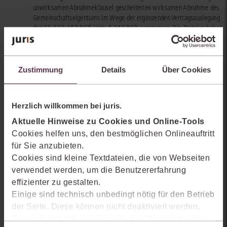
unwirksamen Abnahmeklausel gescheiterten wirksamen Abnahme des
Gemeinschaftseigentums im Wege der ergänzenden Vertragsauslegung 
den §§ 133, 157 BGB i.V.m. § 242 BGB anzupassen. Die Parteien haben 
Fall, dass die Abnahme wegen der Unwirksamkeit der Klausel scheitert u
deshalb noch viele Jahre nach Übergabe des Werks ein Anspruch auf
mangelfreie Herstellung bestehen kann, bei Vertragsschluss nicht bedacht
Hierauf beruht die Tatsache, dass das Werk inzwischen durch Zeitablauf
Zustimmung
Details
Über Cookies
gealtert ist und im Zeitpunkt einer nunmehr vorzunehmenden Abnahme n
mehr neuwertig ist. Der Vertrag ist deshalb auf der Grundlage des
hypothetischen Parteiwillens anzupassen, so dass darauf abzustellen ist, 
Herzlich willkommen bei juris.
die Vertragsparteien bei angemessener Abwägung ihrer Interessen nach T
und Glauben als redliche Vertragspartner vereinbart hätten, wenn sie den 
Aktuelle Hinweise zu Cookies und Online-Tools
geregelten Fall bedacht hätten. Nach diesen Maßstäben hätten die Partei
Cookies helfen uns, den bestmöglichen Onlineauftritt
redlicherweise vereinbart, dass die durch Zeitablauf und bestimmungsge
für Sie anzubieten.
Nutzung ab der Übergabe des fertiggestellten Werks eingetretenen alter
Cookies sind kleine Textdateien, die von Webseiten
und nutzungsbedingten Verschleißerscheinungen im Zeitpunkt der nunme
verwendet werden, um die Benutzererfahrung
vorzunehmenden Abnahme der Abnahmereife des Gemeinschaftseigentu
nicht entgegenstehen. Denn die Erwerber haben seinerzeit mit der Überg
effizienter zu gestalten.
des Objekts ein neuwertiges – wenn auch in Teilen mangelbehaftetes –
Einige sind technisch unbedingt nötig für den Betrieb
Gemeinschaftseigentum erhalten und konnten dieses jahrelang wie
der Seite. Diese können nicht deaktiviert werden.
vorgesehen nutzen.
Der Verwendung von Cookies, die Marketing- oder