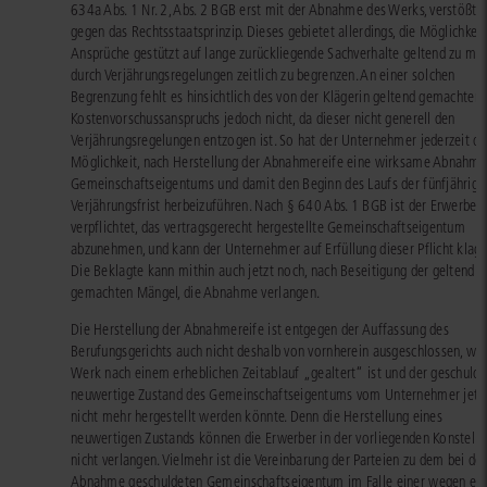
634a Abs. 1 Nr. 2, Abs. 2 BGB erst mit der Abnahme des Werks, verstößt n
gegen das Rechtsstaatsprinzip. Dieses gebietet allerdings, die Möglichkeit
Ansprüche gestützt auf lange zurückliegende Sachverhalte geltend zu ma
durch Verjährungsregelungen zeitlich zu begrenzen. An einer solchen
Begrenzung fehlt es hinsichtlich des von der Klägerin geltend gemachten
Kostenvorschussanspruchs jedoch nicht, da dieser nicht generell den
Verjährungsregelungen entzogen ist. So hat der Unternehmer jederzeit di
Möglichkeit, nach Herstellung der Abnahmereife eine wirksame Abnahme
Gemeinschaftseigentums und damit den Beginn des Laufs der fünfjährige
Verjährungsfrist herbeizuführen. Nach § 640 Abs. 1 BGB ist der Erwerber
verpflichtet, das vertragsgerecht hergestellte Gemeinschaftseigentum
abzunehmen, und kann der Unternehmer auf Erfüllung dieser Pflicht klage
Die Beklagte kann mithin auch jetzt noch, nach Beseitigung der geltend
gemachten Mängel, die Abnahme verlangen.
Die Herstellung der Abnahmereife ist entgegen der Auffassung des
Berufungsgerichts auch nicht deshalb von vornherein ausgeschlossen, wei
Werk nach einem erheblichen Zeitablauf „gealtert“ ist und der geschulde
neuwertige Zustand des Gemeinschaftseigentums vom Unternehmer jetz
nicht mehr hergestellt werden könnte. Denn die Herstellung eines
neuwertigen Zustands können die Erwerber in der vorliegenden Konstella
nicht verlangen. Vielmehr ist die Vereinbarung der Parteien zu dem bei der
Abnahme geschuldeten Gemeinschaftseigentum im Falle einer wegen ein