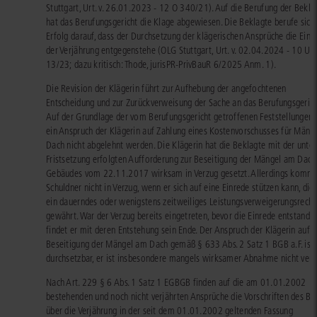
Stuttgart, Urt. v. 26.01.2023 - 12 O 340/21). Auf die Berufung der Bekla
hat das Berufungsgericht die Klage abgewiesen. Die Beklagte berufe sich
Erfolg darauf, dass der Durchsetzung der klägerischen Ansprüche die Einr
der Verjährung entgegenstehe (OLG Stuttgart, Urt. v. 02.04.2024 - 10 U
13/23; dazu kritisch: Thode, jurisPR-PrivBauR 6/2025 Anm. 1).
Die Revision der Klägerin führt zur Aufhebung der angefochtenen
Entscheidung und zur Zurückverweisung der Sache an das Berufungsgerich
Auf der Grundlage der vom Berufungsgericht getroffenen Feststellungen
ein Anspruch der Klägerin auf Zahlung eines Kostenvorschusses für Mäng
Dach nicht abgelehnt werden. Die Klägerin hat die Beklagte mit der unter
Fristsetzung erfolgten Aufforderung zur Beseitigung der Mängel am Dach
Gebäudes vom 22.11.2017 wirksam in Verzug gesetzt. Allerdings kommt
Schuldner nicht in Verzug, wenn er sich auf eine Einrede stützen kann, die
ein dauerndes oder wenigstens zeitweiliges Leistungsverweigerungsrecht
gewährt. War der Verzug bereits eingetreten, bevor die Einrede entstand, 
findet er mit deren Entstehung sein Ende. Der Anspruch der Klägerin auf
Beseitigung der Mängel am Dach gemäß § 633 Abs. 2 Satz 1 BGB a.F. ist 
durchsetzbar, er ist insbesondere mangels wirksamer Abnahme nicht verjä
Nach Art. 229 § 6 Abs. 1 Satz 1 EGBGB finden auf die am 01.01.2002
bestehenden und noch nicht verjährten Ansprüche die Vorschriften des B
über die Verjährung in der seit dem 01.01.2002 geltenden Fassung