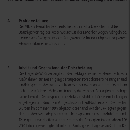
A.
Problemstellung
Der VII. Zivilsenat hatte zu entscheiden, innerhalb welcher Frist beim
Bauträgervertrag der Kostenvorschuss der Erwerber wegen Mängeln des
Gemeinschaftseigentums verjährt, wenn die im Bauträgervertrag verwen
Abnahmeklausel unwirksam ist.
B.
Inhalt und Gegenstand der Entscheidung
Die klagende WEG verlangt von der Beklagten einen Kostenvorschuss für
Maßnahmen zur Beseitigung behaupteter Korrosionserscheinungen und
Undichtigkeiten des Metall-Pultdachs einer Wohnanlage. Bei dieser hande
sich um ein älteres Mehrfamilienhaus, das von der Beklagten grundlegen
saniert wurde. Der ursprüngliche Holzdachstuhl mit Ziegeleindeckung wu
abgetragen und durch ein Vollgeschoss mit Pultdach ersetzt. Die Dacharb
wurden im Sommer 1999 abgeschlossen und von der Beklagten gegenüb
den Handwerkern abgenommen. Die insgesamt 31 Wohneinheiten und n
Teileigentumseinheiten wurden seitens der Beklagten in den Jahren 1999
2001 durch jeweils gleichlautende Bauträgerverträge veräußert, ein Keller