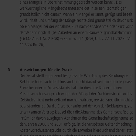
eines Mangels in Übereinstimmung gebracht werden kann: „Das
werkvertragliche Mängelrecht unterscheidet in seinen Rechtsfolgen
grundsätzlich nicht danach, wann ein Mangel erkannt, gerügt und beseitig
wird. Inhalt und Umfang der Mängelrechte sind grundsätzlich davon unber
ob ein Mangel bei der Abnahme, kurz nach der Abnahme oder kurz vor Ab
der Verjährungsfrist (bei Arbeiten an einem Bauwerk grundsätzlich fünf Ja
§ 634a Abs. 1 Nr. 2 BGB) erkannt wird.“ (BGH, Urt. v. 27.11.2025 - VII Z
112/24 Rn. 26).
D.
Auswirkungen für die Praxis
Der Senat stellt ergänzend fest, dass die Würdigung des Berufungsgerichts
Beklagte habe nach den Umständen nicht darauf vertrauen dürfen, dass d
Erwerber oder in Prozessstandschaft für diese die Klägerin einen
Kostenvorschussanspruch wegen der Mängel der Dachkonstruktion des
Gebäudes nicht mehr geltend machen würden, revisionsrechtlich nicht zu
beanstanden ist. Da die Erwerber aufgrund der von der Beklagten gestell
unwirksamen Vertragsklausel über die Abnahme des Gemeinschaftseige
irrtümlich davon ausgingen, Abnahmen des Gemeinschaftseigentums seie
den Jahren 2000 und 2001 erfolgt, ist die verspätete Geltendmachung e
Kostenvorschussanspruchs durch die Erwerber hierdurch und daher letztli