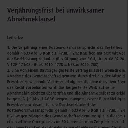
Verjährungsfrist bei unwirksamer
Abnahmeklausel
Leitsätze
1. Die Verjährung eines Kostenvorschussanspruchs des Bestellers
gemäß § 633 Abs. 3 BGB a.F. i.V.m. § 242 BGB beginnt erst mit Abn
der Werkleistung zu laufen (Bestätigung von BGH, Urt. v. 08.07.2010
VII ZR 171/08 - BauR 2010, 1778 = NZBau 2010, 768).
2. Eine von einem Bauträger gestellte Vertragsklausel, wonach die
Abnahme des Gemeinschaftseigentums durch drei aus der Mitte de
Erwerber zu wählende Vertreter erfolgen soll, ohne dass dem Erwer
das Recht vorbehalten wird, das hergestellte Werk auf seine
Abnahmefähigkeit zu überprüfen und die Abnahme selbst zu erklär
ist gemäß § 9 Abs. 1 AGBG wegen unangemessener Benachteiligung
Erwerber unwirksam. Für die Durchsetzbarkeit des
Kostenvorschussanspruchs gemäß § 633 Abs. 3 BGB a.F. i.V.m. § 242
BGB wegen Mängeln des Gemeinschaftseigentums gilt in diesem Fa
eine zeitliche Obergrenze von 30 Jahren ab dem Zeitpunkt der info
der Unwirksamkeit der Abnahmeklausel fehlgeschlagenen Abnahme