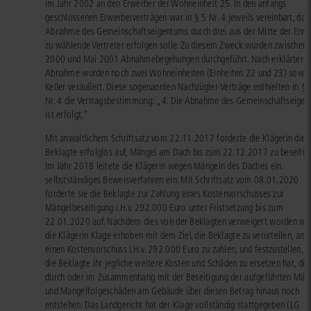
im Jahr 2002 an den Erwerber der Wohneinheit 25. In den anfangs
geschlossenen Erwerberverträgen war in § 5 Nr. 4 jeweils vereinbart, das
Abnahme des Gemeinschaftseigentums durch drei aus der Mitte der Erwe
zu wählende Vertreter erfolgen solle. Zu diesem Zweck wurden zwischen
2000 und Mai 2001 Abnahmebegehungen durchgeführt. Nach erklärter
Abnahme wurden noch zwei Wohneinheiten (Einheiten 22 und 23) sowie
Keller veräußert. Diese sogenannten Nachzügler-Verträge enthielten in § 
Nr. 4 die Vertragsbestimmung: „4. Die Abnahme des Gemeinschaftseige
ist erfolgt.“
Mit anwaltlichem Schriftsatz vom 22.11.2017 forderte die Klägerin die
Beklagte erfolglos auf, Mängel am Dach bis zum 22.12.2017 zu beseitig
Im Jahr 2018 leitete die Klägerin wegen Mängeln des Daches ein
selbstständiges Beweisverfahren ein. Mit Schriftsatz vom 08.01.2020
forderte sie die Beklagte zur Zahlung eines Kostenvorschusses zur
Mängelbeseitigung i.H.v. 292.000 Euro unter Fristsetzung bis zum
22.01.2020 auf. Nachdem dies von der Beklagten verweigert worden war
die Klägerin Klage erhoben mit dem Ziel, die Beklagte zu verurteilen, an s
einen Kostenvorschuss i.H.v. 292.000 Euro zu zahlen, und festzustellen, d
die Beklagte ihr jegliche weitere Kosten und Schäden zu ersetzen hat, die 
durch oder im Zusammenhang mit der Beseitigung der aufgeführten Män
und Mangelfolgeschäden am Gebäude über diesen Betrag hinaus noch
entstehen. Das Landgericht hat der Klage vollständig stattgegeben (LG