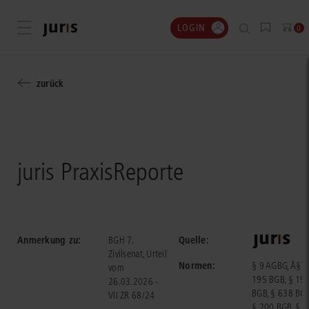
LOGIN
Menü öffnen
0
zurück
juris PraxisReporte
Anmerkung zu:
Quelle:
BGH 7.
Zivilsenat, Urteil
Normen:
§ 9 AGBG, Â§
vom
195 BGB, § 19
26.03.2026 -
BGB, § 638 BGB
VII ZR 68/24
§ 200 BGB, §