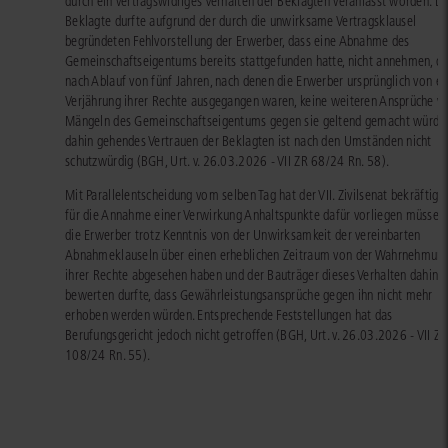
durch ein vertragswidriges Verhalten der Beklagten veranlasst worden. Di
Beklagte durfte aufgrund der durch die unwirksame Vertragsklausel
begründeten Fehlvorstellung der Erwerber, dass eine Abnahme des
Gemeinschaftseigentums bereits stattgefunden hatte, nicht annehmen, d
nach Ablauf von fünf Jahren, nach denen die Erwerber ursprünglich von ei
Verjährung ihrer Rechte ausgegangen waren, keine weiteren Ansprüche 
Mängeln des Gemeinschaftseigentums gegen sie geltend gemacht würden
dahin gehendes Vertrauen der Beklagten ist nach den Umständen nicht
schutzwürdig (BGH, Urt. v. 26.03.2026 - VII ZR 68/24 Rn. 58).
Mit Parallelentscheidung vom selben Tag hat der VII. Zivilsenat bekräftigt,
für die Annahme einer Verwirkung Anhaltspunkte dafür vorliegen müssen,
die Erwerber trotz Kenntnis von der Unwirksamkeit der vereinbarten
Abnahmeklauseln über einen erheblichen Zeitraum von der Wahrnehmun
ihrer Rechte abgesehen haben und der Bauträger dieses Verhalten dahin
bewerten durfte, dass Gewährleistungsansprüche gegen ihn nicht mehr
erhoben werden würden. Entsprechende Feststellungen hat das
Berufungsgericht jedoch nicht getroffen (BGH, Urt. v. 26.03.2026 - VII ZR
108/24 Rn. 55).