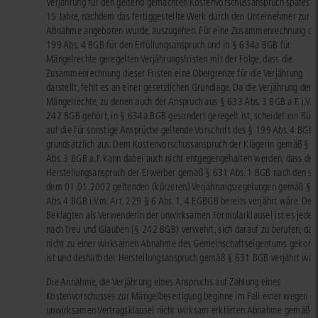
Verjährung für den geltend gemachten Kostenvorschussanspruch späteste
15 Jahre, nachdem das fertiggestellte Werk durch den Unternehmer zur
Abnahme angeboten wurde, auszugehen. Für eine Zusammenrechnung der
199 Abs. 4 BGB für den Erfüllungsanspruch und in § 634a BGB für
Mängelrechte geregelten Verjährungsfristen mit der Folge, dass die
Zusammenrechnung dieser Fristen eine Obergrenze für die Verjährung
darstellt, fehlt es an einer gesetzlichen Grundlage. Da die Verjährung der
Mängelrechte, zu denen auch der Anspruch aus § 633 Abs. 3 BGB a.F. i.V.m
242 BGB gehört, in § 634a BGB gesondert geregelt ist, scheidet ein Rück
auf die für sonstige Ansprüche geltende Vorschrift des § 199 Abs. 4 BGB
grundsätzlich aus. Dem Kostenvorschussanspruch der Klägerin gemäß § 
Abs. 3 BGB a.F. kann dabei auch nicht entgegengehalten werden, dass der
Herstellungsanspruch der Erwerber gemäß § 631 Abs. 1 BGB nach den se
dem 01.01.2002 geltenden (kürzeren) Verjährungsregelungen gemäß § 
Abs. 4 BGB i.V.m. Art. 229 § 6 Abs. 1, 4 EGBGB bereits verjährt wäre. Den
Beklagten als Verwenderin der unwirksamen Formularklausel ist es jedenf
nach Treu und Glauben (§ 242 BGB) verwehrt, sich darauf zu berufen, das
nicht zu einer wirksamen Abnahme des Gemeinschaftseigentums geko
ist und deshalb der Herstellungsanspruch gemäß § 631 BGB verjährt wär
Die Annahme, die Verjährung eines Anspruchs auf Zahlung eines
Kostenvorschusses zur Mängelbeseitigung beginne im Fall einer wegen ei
unwirksamen Vertragsklausel nicht wirksam erklärten Abnahme gemäß §