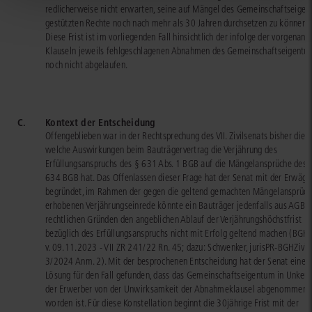
redlicherweise nicht erwarten, seine auf Mängel des Gemeinschaftseige
gestützten Rechte noch nach mehr als 30 Jahren durchsetzen zu können.
Diese Frist ist im vorliegenden Fall hinsichtlich der infolge der vorgenann
Klauseln jeweils fehlgeschlagenen Abnahmen des Gemeinschaftseigentu
noch nicht abgelaufen.
C.
Kontext der Entscheidung
Offengeblieben war in der Rechtsprechung des VII. Zivilsenats bisher die F
welche Auswirkungen beim Bauträgervertrag die Verjährung des
Erfüllungsanspruchs des § 631 Abs. 1 BGB auf die Mängelansprüche des 
634 BGB hat. Das Offenlassen dieser Frage hat der Senat mit der Erwäg
begründet, im Rahmen der gegen die geltend gemachten Mängelansprüc
erhobenen Verjährungseinrede könnte ein Bauträger jedenfalls aus AGB-
rechtlichen Gründen den angeblichen Ablauf der Verjährungshöchstfrist
bezüglich des Erfüllungsanspruchs nicht mit Erfolg geltend machen (BGH, 
v. 09.11.2023 - VII ZR 241/22 Rn. 45; dazu: Schwenker, jurisPR-BGHZivil
3/2024 Anm. 2). Mit der besprochenen Entscheidung hat der Senat eine
Lösung für den Fall gefunden, dass das Gemeinschaftseigentum in Unkenn
der Erwerber von der Unwirksamkeit der Abnahmeklausel abgenommen
worden ist. Für diese Konstellation beginnt die 30jährige Frist mit der