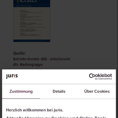
Quelle:
Betriebs-Berater (BB) - Arbeitsrecht
dfv Mediengruppe
Fundstelle:
BB 2026, 1588-1591
Zustimmung
Details
Über Cookies
Autoren:
Rafael Hertz
Niklas C. Gradinaroff
Herzlich willkommen bei juris.