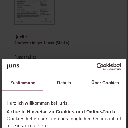
Quelle:
Strafverteidiger Forum (StraFo)
Fundstelle:
StraFo 2026, 178-190
Autoren:
Zustimmung
Details
Über Cookies
Peter Wohlfahrt
Herzlich willkommen bei juris.
Aktuelle Hinweise zu Cookies und Online-Tools
Cookies helfen uns, den bestmöglichen Onlineauftritt
für Sie anzubieten.