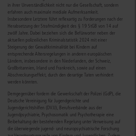
in ihrer Unverständlichkeit nicht nur die Gesellschaft, sondern
erfahren auch maximale mediale Aufmerksamkeit.
Insbesondere Letztere führt reflexartig zu Forderungen nach der
Herabsetzung der Strafmündigkeit des § 19 StGB von 14 auf
zwölf Jahre. Dabei beziehen sich die Befürworter neben der
aktuellen polizeilichen Kriminalstatistik 2024 mit einer
Steigerung der Gewaltkriminalität bei Kindern auf
entsprechende Altersregelungen in anderen europäischen
Ländern, insbesondere in den Niederlanden, der Schweiz,
Großbritannien, Irland und Frankreich, sowie auf einen
Abschreckungseffekt, durch den derartige Taten verhindert
werden könnten.
Demgegenüber fordern die Gewerkschaft der Polizei (GdP), die
Deutsche Vereinigung für Jugendgerichte und
Jugendgerichtshilfen (DVJJ), Berufsverbände aus der
Jugendpsychiatrie, Psychosomatik und Psychotherapie eine
Beibehaltung der bestehenden Regelung unter Verweisung auf
die überwiegende jugend- und neuropsychiatrische Forschung
zur Verantwortungsreife von Kindern und Jugendlichen. Zudem