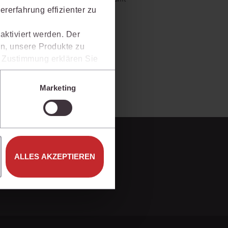
rrecht
al bietet und wie mit juris Ihre
rerfahrung effizienter zu
lprozessrecht
aktiviert werden. Der
n, unsere Produkte zu
er Zustimmung erklären Sie
rweise in Drittländer (z.B.
isen.
Marketing
e unter den Einstellungen
ALLES AKZEPTIEREN