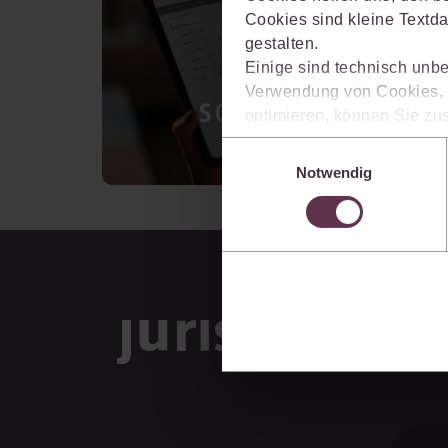
Cookies sind kleine Textda
gestalten.
Einige sind technisch unbe
Verwendung von Cookies, d
optimieren, können Sie zus
sich auch damit einverstan
Einwilligungsauswahl
die USA) übermittelt werde
Notwendig
Ihre Einstellungen können 
im Cookiebanner sowie in