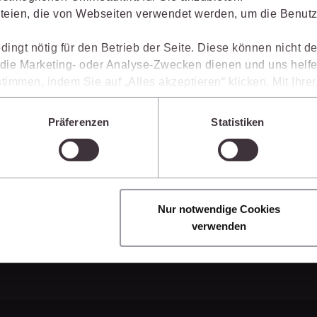
Immaterialgüte
gestaltet, welche Möglichkeiten Ihnen das juris Port
teien, die von Webseiten verwendet werden, um die Benutze
Kanzleimanagement
Arbeitsprozesse einfacher und effizienter werden.
Zivil- und Zivi
dingt nötig für den Betrieb der Seite. Diese können nicht de
Medizinrecht
ie Marketing- oder Analyse-Zwecken dienen und uns helfe
timmen, indem Sie auf „Alles akzeptieren“ klicken. Mit Ihr
Miet- und Wohneigentumsrecht
den, dass die mittels der Cookies erhobenen Daten mögliche
n, die ein niedrigeres Datenschutzniveau als die EU aufwe
Präferenzen
Statistiken
Sie jederzeit individuell anpassen. Weitere Infos finden Si
 unseren
Hinweisen zum Datenschutz
.
Nur notwendige Cookies
verwenden