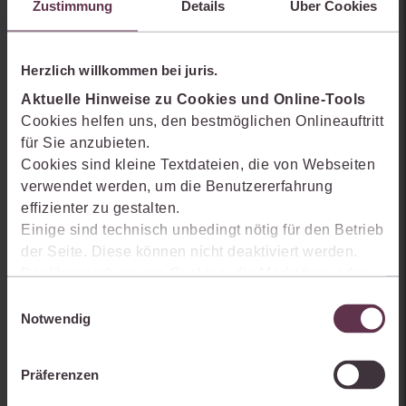
Zustimmung
Details
Über Cookies
Herzlich willkommen bei juris.
Aktuelle Hinweise zu Cookies und Online-Tools
Cookies helfen uns, den bestmöglichen Onlineauftritt
für Sie anzubieten.
Cookies sind kleine Textdateien, die von Webseiten
verwendet werden, um die Benutzererfahrung
juris Steuerrecht Premium
effizienter zu gestalten.
mehr Informationen
Zur Merkliste hinzufügen
Einige sind technisch unbedingt nötig für den Betrieb
der Seite. Diese können nicht deaktiviert werden.
Der Verwendung von Cookies, die Marketing- oder
Analyse-Zwecken dienen und uns helfen, unsere
Einwilligungsauswahl
Produkte zu optimieren, können Sie zustimmen,
Notwendig
indem Sie auf „Alles akzeptieren“ klicken. Mit Ihrer
Zustimmung erklären Sie sich auch damit
Präferenzen
einverstanden, dass die mittels der Cookies
erhobenen Daten möglicherweise in Drittländer (z.B.