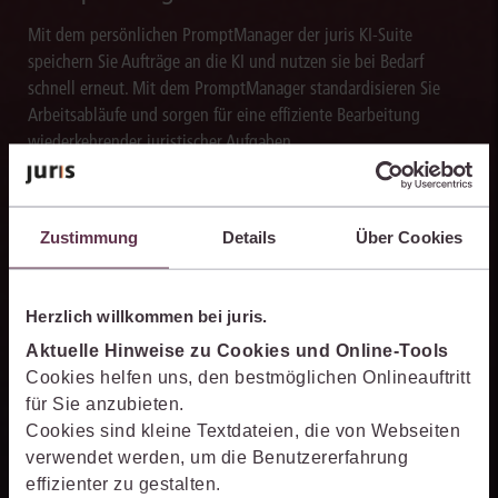
Mit dem persönlichen PromptManager der juris KI-Suite
speichern Sie Aufträge an die KI und nutzen sie bei Bedarf
schnell erneut. Mit dem PromptManager standardisieren Sie
Arbeitsabläufe und sorgen für eine effiziente Bearbeitung
wiederkehrender juristischer Aufgaben.
Zustimmung
Details
Über Cookies
Texte blitzschnell erstellen
Herzlich willkommen bei juris.
Die juris KI-Suite erstellt in Sekunden Textentwürfe für
Schriftsätze, Stellungnahmen und andere Dokumente. So
Aktuelle Hinweise zu Cookies und Online-Tools
verarbeiten Sie Rechercheergebnisse um ein Vielfaches schneller
Cookies helfen uns, den bestmöglichen Onlineauftritt
weiter als bislang.
für Sie anzubieten.
Cookies sind kleine Textdateien, die von Webseiten
verwendet werden, um die Benutzererfahrung
effizienter zu gestalten.