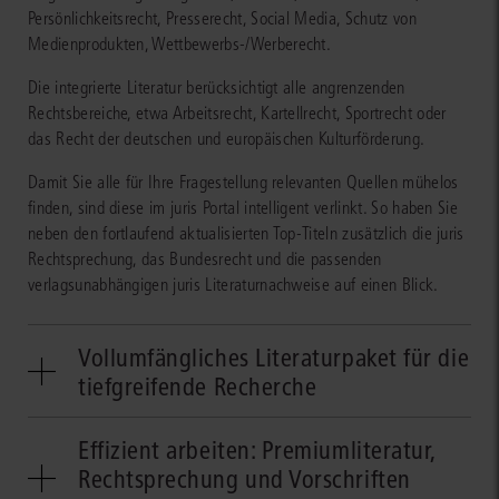
Persönlichkeitsrecht, Presserecht, Social Media, Schutz von
Medienprodukten, Wettbewerbs-/Werberecht.
Die integrierte Literatur berücksichtigt alle angrenzenden
Rechtsbereiche, etwa Arbeitsrecht, Kartellrecht, Sportrecht oder
das Recht der deutschen und europäischen Kulturförderung.
Damit Sie alle für Ihre Fragestellung relevanten Quellen mühelos
finden, sind diese im juris Portal intelligent verlinkt. So haben Sie
neben den fortlaufend aktualisierten Top-Titeln zusätzlich die juris
Rechtsprechung, das Bundesrecht und die passenden
verlagsunabhängigen juris Literaturnachweise auf einen Blick.
Vollumfängliches Literaturpaket für die
tiefgreifende Recherche
In juris Medienrecht werden alle wichtigen Rechtsvorschriften und
Effizient arbeiten: Premiumliteratur,
Vereinbarungen dokumentiert und kommentiert – vom
Rechtsprechung und Vorschriften
Verfassungsrecht über die Gebühren-Regelungen mit den