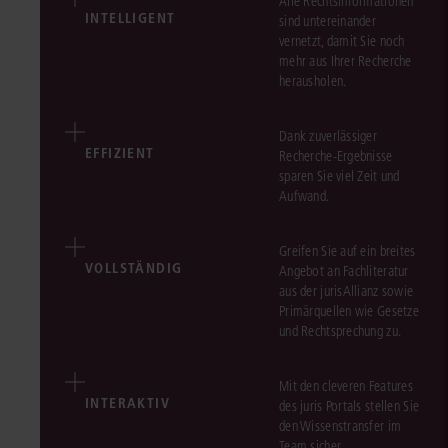
Alle Rechtsinformationen
INTELLIGENT
sind untereinander
vernetzt, damit Sie noch
mehr aus Ihrer Recherche
herausholen.
Dank zuverlässiger
EFFIZIENT
Recherche-Ergebnisse
sparen Sie viel Zeit und
Aufwand.
Greifen Sie auf ein breites
VOLLSTÄNDIG
Angebot an Fachliteratur
aus der jurisAllianz sowie
Primärquellen wie Gesetze
und Rechtsprechung zu.
Mit den cleveren Features
INTERAKTIV
des juris Portals stellen Sie
den Wissenstransfer im
Team sicher.