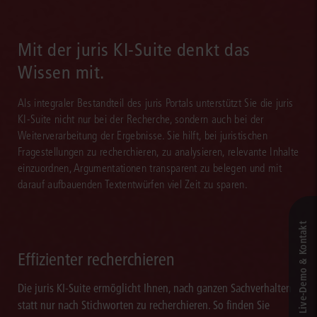
Login direkt in Ihrem persönlichen Newsbereich. Auf Wunsch
werden Sie zusätzlich per E-Mail informiert. Mit juris sind Sie
Mit der juris KI-Suite denkt das
schneller aktuell.
Wissen mit.
Als integraler Bestandteil des juris Portals unterstützt Sie die juris
KI-Suite nicht nur bei der Recherche, sondern auch bei der
Weiterverarbeitung der Ergebnisse. Sie hilft, bei juristischen
Fragestellungen zu recherchieren, zu analysieren, relevante Inhalte
einzuordnen, Argumentationen transparent zu belegen und mit
darauf aufbauenden Textentwürfen viel Zeit zu sparen.
Live‑Demo & Kontakt
Effizienter recherchieren
Die juris KI-Suite ermöglicht Ihnen, nach ganzen Sachverhalten
statt nur nach Stichworten zu recherchieren. So finden Sie