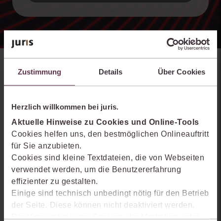
Zustimmung
Details
Über Cookies
Weitere interessante Produkte
Herzlich willkommen bei juris.
Aktuelle Hinweise zu Cookies und Online-Tools
Cookies helfen uns, den bestmöglichen Onlineauftritt
für Sie anzubieten.
Cookies sind kleine Textdateien, die von Webseiten
verwendet werden, um die Benutzererfahrung
effizienter zu gestalten.
Einige sind technisch unbedingt nötig für den Betrieb
der Seite. Diese können nicht deaktiviert werden.
Der Verwendung von Cookies, die Marketing- oder