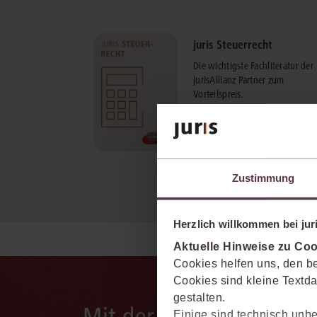
juris Steuerrecht
Die wichtigste Fachliteratur der
jurisAllianz Partner zum
Vorteilspreis.
mehr Informationen
Zustimmung
Herzlich willkommen bei juri
Aktuelle Hinweise zu Coo
Cookies helfen uns, den be
Cookies sind kleine Textda
gestalten.
Mit der juris KI-Suite d
Einige sind technisch unbe