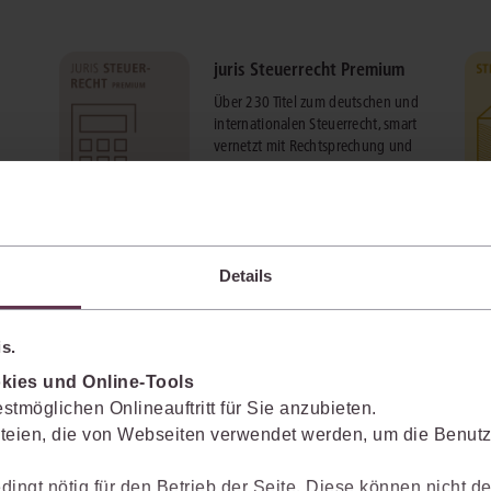
juris Steuerrecht Premium
Über 230 Titel zum deutschen und
internationalen Steuerrecht, smart
vernetzt mit Rechtsprechung und
Vorschriften.
mehr Informationen
Details
s.
kies und Online-Tools
stmöglichen Onlineauftritt für Sie anzubieten.
teien, die von Webseiten verwendet werden, um die Benutze
enkt das Wissen mit.
dingt nötig für den Betrieb der Seite. Diese können nicht de