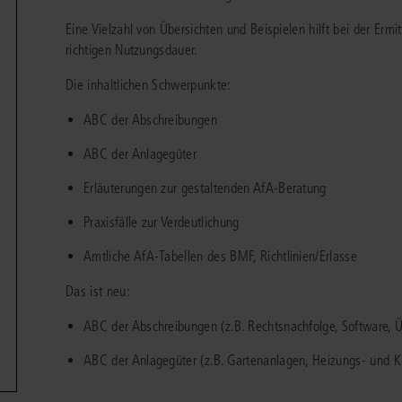
chen
Sie
Vereine und Verbände
Eine Vielzahl von Übersichten und Beispielen hilft bei der Erm
die
ier
Finden Sie Lösungen und Inhalte, die zu Ihrem Fachgebiet passen.
JURIS BUSINESS
JUR
l,
richtigen Nutzungsdauer.
WEITERE SERVICES
Unternehmen
Arbeitsrecht
Notare
e
Praxisnah und intuitiv: Schutz vor rechtlichen
Qualifi
Die inhaltlichen Schwerpunkte:
eit
FAQ
Referendariat
Risiken
für Unternehmen, Institutionen
Fortb
Außenwirtschaftsrecht
Öffentliches D
er
ten
l
und Steuerberater
.
wichti
ABC der Abschreibungen
en
e
Downloads
Studium und Hochschule
ortal
Bankrecht
Öffentliches R
ABC der Anlagegüter
Veranstaltungen
Compliance
Sozialrecht
Erläuterungen zur gestaltenden AfA-Beratung
mehr erfahren
juris PraxisReporte
Datenschutzrecht
Steuerrecht
Praxisfälle zur Verdeutlichung
Erbrecht
Strafrecht
Amtliche AfA-Tabellen des BMF, Richtlinien/Erlasse
Familienrecht
Unternehmensj
Das ist neu:
Handels- und Gesellschaftsrecht
Verkehrsrecht
ABC der Abschreibungen (z.B. Rechtsnachfolge, Software, Ü
66-4466
(Mo-Do 9-18 Uhr, Fr 9-17 Uhr).
ABC der Anlagegüter (z.B. Gartenanlagen, Heizungs- und Kl
Insolvenzrecht
Versicherungsr
1 5866-4422
(Mo-Fr 8-18 Uhr).
duktberater für eine erste Produktempfehlung.
IT-und Medienrecht
Wettbewerbs-