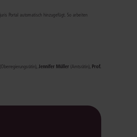
rrecht
juris Portal automatisch hinzugefügt. So arbeiten
lprozessrecht
,
Jennifer Müller
,
Prof.
(Oberregierungsrätin)
(Amtsrätin)