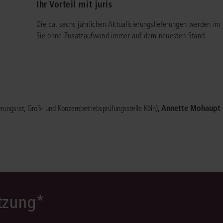
Ihr Vorteil mit juris
Immaterialgüte
Kanzleimanagement
Die ca. sechs jährlichen Aktualisierungslieferungen werden im 
Zivil- und Zivi
Sie ohne Zusatzaufwand immer auf dem neuesten Stand.
Medizinrecht
Miet- und Wohneigentumsrecht
,
Annette Mohaupt
rungsrat, Groß- und Konzernbetriebsprüfungsstelle Köln)
ützung*