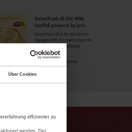
SteuerPraxis KI ESV, IWW,
Stollfuß powered by juris
SteuerPraxis KI ist Ihr Assistent im
Tagesgeschäft. Die smarte Steuer-KI
nutzt garantiert zuverlässige
Quellen.
mehr Informationen
Über Cookies
rerfahrung effizienter zu
aktiviert werden. Der