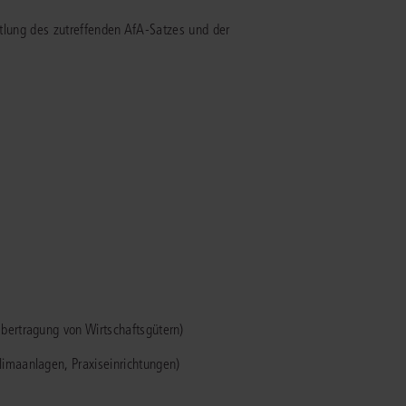
ittlung des zutreffenden AfA-Satzes und der
IS AKADEMIE
ziert und zertifiziert: Online-
ildungen
für Fachanwälte
in allen
ienstrecht
gen Fachgebieten.
echt
mehr erfahren
uristen
bertragung von Wirtschaftsgütern)
Online-Produktberater starten
Alle Kontaktmöglichkeiten
imaanlagen, Praxiseinrichtungen)
echt
 und