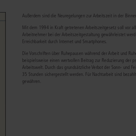
chen
Sie
Vereine und Verbände
die
ier
Finden Sie Lösungen und Inhalte, die zu Ihrem Fachgebiet passen.
Außerdem sind die Neuregelungen zur Arbeitszeit in der Binnens
JURIS BUSINESS
JUR
l,
WEITERE SERVICES
Unternehmen
Arbeitsrecht
Notare
Mit dem 1994 in Kraft getretenen Arbeitszeitgesetz soll vor al
e
Praxisnah und intuitiv: Schutz vor rechtlichen
Qualifi
eit
FAQ
Referendariat
Risiken
für Unternehmen, Institutionen
Fortb
Arbeitnehmer bei der Arbeitszeitgestaltung gewährleistet wer
Außenwirtschaftsrecht
Öffentliches D
er
ten
l
und Steuerberater
.
wichti
en
e
Erreichbarkeit durch Internet und Smartphones.
Downloads
Studium und Hochschule
ortal
Bankrecht
Öffentliches R
Die Vorschriften über Ruhepausen während der Arbeit und Ruhe
Veranstaltungen
Compliance
Sozialrecht
beispielsweise einen wertvollen Beitrag zur Reduzierung der 
Arbeitswelt. Durch das grundsätzliche Verbot der Sonn- und Fei
mehr erfahren
juris PraxisReporte
Datenschutzrecht
Steuerrecht
35 Stunden sichergestellt werden. Für Nachtarbeit sind bezah
gewähren.
Erbrecht
Strafrecht
Familienrecht
Unternehmensj
Handels- und Gesellschaftsrecht
Verkehrsrecht
66-4466
(Mo-Do 9-18 Uhr, Fr 9-17 Uhr).
Insolvenzrecht
Versicherungsr
1 5866-4422
(Mo-Fr 8-18 Uhr).
duktberater für eine erste Produktempfehlung.
IT-und Medienrecht
Wettbewerbs-