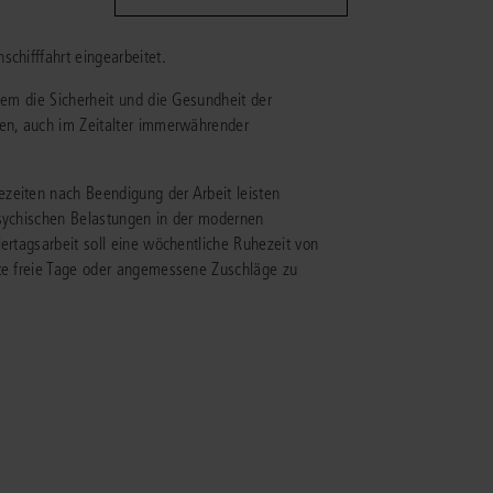
chifffahrt eingearbeitet.
IS AKADEMIE
lem die Sicherheit und die Gesundheit der
ziert und zertifiziert: Online-
ildungen
für Fachanwälte
in allen
den, auch im Zeitalter immerwährender
ienstrecht
gen Fachgebieten.
echt
zeiten nach Beendigung der Arbeit leisten
psychischen Belastungen in der modernen
ertagsarbeit soll eine wöchentliche Ruhezeit von
mehr erfahren
lte freie Tage oder angemessene Zuschläge zu
uristen
Online-Produktberater starten
Alle Kontaktmöglichkeiten
echt
 und