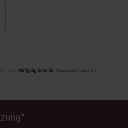
Immaterialgüte
Kanzleimanagement
Zivil- und Zivi
Medizinrecht
Miet- und Wohneigentumsrecht
,
Wolfgang Koberski
etär a. D.)
(Ministerialdirektor a. D.)
ützung*