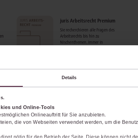
juris Arbeitsrecht Premium
Sie recherchieren alle Fragen des
gen
Arbeitsrechts bis hin zu
Nischenthemen, immer in
Verbindung mit den aktuellen
Entscheidungen und Vorschriften.
mehr Informationen
Details
s.
kies und Online-Tools
stmöglichen Onlineauftritt für Sie anzubieten.
teien, die von Webseiten verwendet werden, um die Benutze
dingt nötig für den Betrieb der Seite. Diese können nicht de