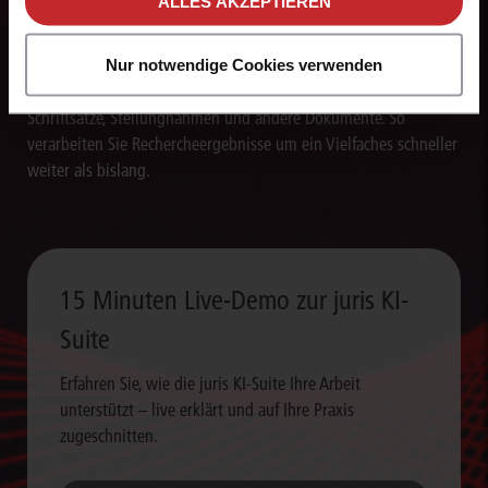
ALLES AKZEPTIEREN
Texte blitzschnell erstellen
Nur notwendige Cookies verwenden
Die juris KI-Suite erstellt in Sekunden Textentwürfe für
Schriftsätze, Stellungnahmen und andere Dokumente. So
verarbeiten Sie Rechercheergebnisse um ein Vielfaches schneller
weiter als bislang.
15 Minuten Live-Demo zur juris KI-
Suite
Erfahren Sie, wie die juris KI-Suite Ihre Arbeit
unterstützt – live erklärt und auf Ihre Praxis
zugeschnitten.