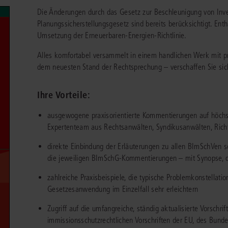
chen
Sie
Die Änderungen durch das Gesetz zur Beschleunigung von Inve
Vereine und Verbände
die
ier
Finden Sie Lösungen und Inhalte, die zu Ihrem Fachgebiet passen.
Planungssicherstellungsgesetz sind bereits berücksichtigt. Enth
JURIS BUSINESS
JUR
l,
WEITERE SERVICES
Umsetzung der Erneuerbaren-Energien-Richtlinie.
Unternehmen
Arbeitsrecht
Notare
e
Praxisnah und intuitiv: Schutz vor rechtlichen
Qualifi
eit
Alles komfortabel versammelt in einem handlichen Werk mit prä
FAQ
Referendariat
Risiken
für Unternehmen, Institutionen
Fortb
Außenwirtschaftsrecht
Öffentliches D
er
ten
dem neuesten Stand der Rechtsprechung – verschaffen Sie sich
l
und Steuerberater
.
wichti
en
e
Downloads
Studium und Hochschule
ortal
Bankrecht
Öffentliches R
Ihre Vorteile:
Veranstaltungen
Compliance
Sozialrecht
mehr erfahren
ausgewogene praxisorientierte Kommentierungen auf höchs
juris PraxisReporte
Datenschutzrecht
Steuerrecht
Expertenteam aus Rechtsanwälten, Syndikusanwälten, Richt
Erbrecht
Strafrecht
direkte Einbindung der Erläuterungen zu allen BImSchVen s
die jeweiligen BImSchG-Kommentierungen – mit Synopse, die 
Familienrecht
Unternehmensj
zahlreiche Praxisbeispiele, die typische Problemkonstellati
Handels- und Gesellschaftsrecht
Verkehrsrecht
Gesetzesanwendung im Einzelfall sehr erleichtern
66-4466
(Mo-Do 9-18 Uhr, Fr 9-17 Uhr).
Insolvenzrecht
Versicherungsr
1 5866-4422
(Mo-Fr 8-18 Uhr).
duktberater für eine erste Produktempfehlung.
Zugriff auf die umfangreiche, ständig aktualisierte Vorschr
immissionsschutzrechtlichen Vorschriften der EU, des Bundes
IT-und Medienrecht
Wettbewerbs-