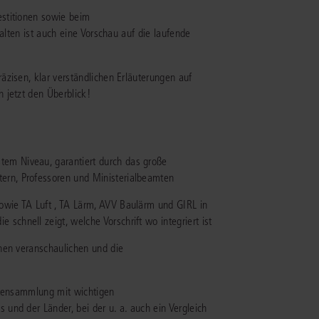
stitionen sowie beim
alten ist auch eine Vorschau auf die laufende
IS AKADEMIE
ziert und zertifiziert: Online-
zisen, klar verständlichen Erläuterungen auf
ildungen
für Fachanwälte
in allen
ienstrecht
 jetzt den Überblick!
gen Fachgebieten.
echt
mehr erfahren
tem Niveau, garantiert durch das große
ern, Professoren und Ministerialbeamten
owie TA Luft , TA Lärm, AVV Baulärm und GIRL in
schnell zeigt, welche Vorschrift wo integriert ist
uristen
onen veranschaulichen und die
Online-Produktberater starten
Alle Kontaktmöglichkeiten
echt
iftensammlung mit wichtigen
 und der Länder, bei der u. a. auch ein Vergleich
 und