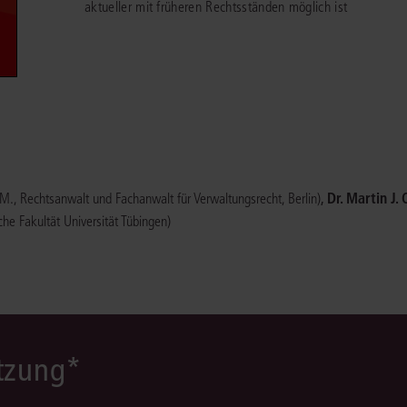
aktueller mit früheren Rechtsständen möglich ist
Immaterialgüte
Kanzleimanagement
Zivil- und Zivi
Medizinrecht
Miet- und Wohneigentumsrecht
,
Dr. Martin J.
.M., Rechtsanwalt und Fachanwalt für Verwaltungsrecht, Berlin)
sche Fakultät Universität Tübingen)
ützung*