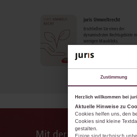
juris Umweltrecht
Erschließen Sie eines der
dynamischsten Rechtsgebiete m
wenigen Mausklicks.
mehr Informationen
Zustimmung
Herzlich willkommen bei juri
Aktuelle Hinweise zu Coo
Cookies helfen uns, den be
Cookies sind kleine Textda
gestalten.
Mit der juris KI-Suite d
Einige sind technisch unbe