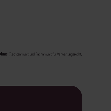
rrecht
lprozessrecht
 Ohms
(Rechtsanwalt und Fachanwalt für Verwaltungsrecht,