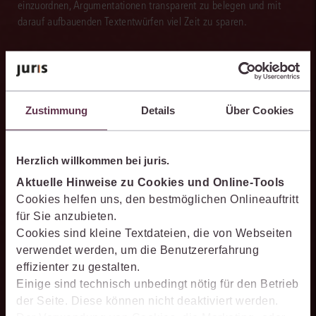
einzuordnen, Argumentationen transparent zu belegen und mit
darauf aufbauenden Textentwürfen viel Zeit zu sparen.
Effizienter recherchieren
Zustimmung
Details
Über Cookies
Die juris KI-Suite ermöglicht Ihnen, nach ganzen Sachverhalten
statt nur nach Stichworten zu recherchieren. So finden Sie
relevante Inhalte schneller und erhalten Ergebnisse, mit denen
Herzlich willkommen bei juris.
Sie direkt weiterarbeiten können.
Aktuelle Hinweise zu Cookies und Online-Tools
Cookies helfen uns, den bestmöglichen Onlineauftritt
für Sie anzubieten.
Cookies sind kleine Textdateien, die von Webseiten
verwendet werden, um die Benutzererfahrung
Ergebnisse sicher belegen
effizienter zu gestalten.
Einige sind technisch unbedingt nötig für den Betrieb
Die juris KI-Suite belegt ihre Ergebnisse mit nachvollziehbaren,
der Seite. Diese können nicht deaktiviert werden.
zitierfähigen Quellenverweisen. So können Sie die Antworten