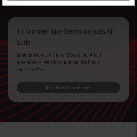
15 Minuten Live-Demo zur juris KI-
Suite
Erfahren Sie, wie die juris KI-Suite Ihre Arbeit
unterstützt – live erklärt und auf Ihre Praxis
zugeschnitten.
Jetzt Live-Demo buchen