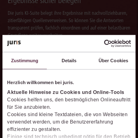
Ergebnisse sicher belegen
Die juris KI-Suite belegt ihre Ergebnisse mit nachvollziehbaren,
zitierfähigen Quellenverweisen. So können Sie die Antworten
transparent prüfen, fachlich einordnen und auf einer belastbaren
Grundlage weiterverarbeiten.
Zustimmung
Details
Über Cookies
Schneller analysieren
Herzlich willkommen bei juris.
Die juris KI-Suite beschleunigt die Analyse komplexer
juristischer Fragestellungen. Sie hilft dabei, Sachverhalte
Aktuelle Hinweise zu Cookies und Online-Tools
einzuordnen, Zusammenhänge zu erkennen und belastbare
Cookies helfen uns, den bestmöglichen Onlineauftritt
Ansatzpunkte für die weitere Bearbeitung zu gewinnen. Dabei
für Sie anzubieten.
können Sie sich auf die Quellenqualität und die Aktualität des
Cookies sind kleine Textdateien, die von Webseiten
juris Datenraums verlassen.
verwendet werden, um die Benutzererfahrung
effizienter zu gestalten.
Einige sind technisch unbedingt nötig für den Betrieb