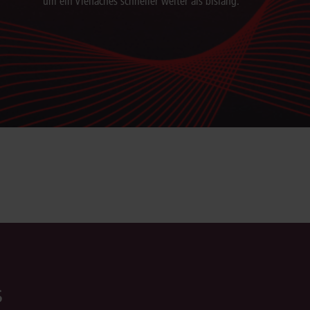
um ein Vielfaches schneller weiter als bislang.
s