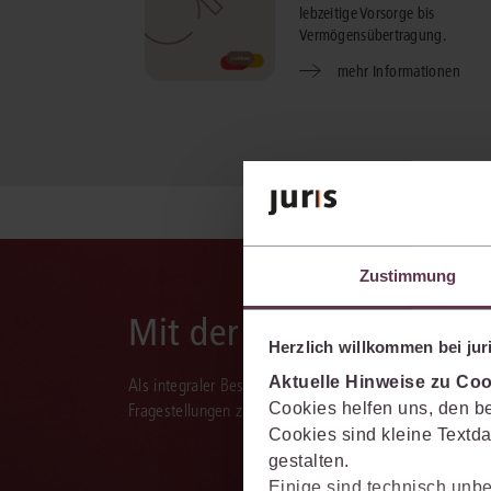
lebzeitige Vorsorge bis
Vermögensübertragung.
mehr Informationen
Zustimmung
Mit der juris KI-Suite d
Herzlich willkommen bei juri
Aktuelle Hinweise zu Coo
Als integraler Bestandteil des juris Portals unterstützt 
Cookies helfen uns, den be
Fragestellungen zu recherchieren, zu analysieren, rele
Cookies sind kleine Textda
gestalten.
Einige sind technisch unbe