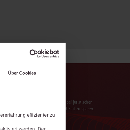
Über Cookies
verarbeitung der Ergebnisse. Sie hilft, bei juristischen
 darauf aufbauenden Textentwürfen viel Zeit zu sparen.
rerfahrung effizienter zu
aktiviert werden. Der