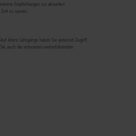
 Konkrete Empfehlungen zur aktuellen
Zeit zu sparen.
IS AKADEMIE
ziert und zertifiziert: Online-
ildungen
für Fachanwälte
in allen
ienstrecht
Auf ältere Jahrgänge haben Sie jederzeit Zugriff.
gen Fachgebieten.
n Sie auch die relevanten weiterführenden
echt
mehr erfahren
uristen
Online-Produktberater starten
Alle Kontaktmöglichkeiten
echt
 und