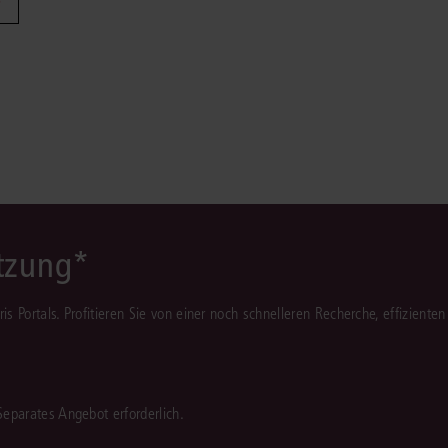
Immaterialgüte
Kanzleimanagement
Zivil- und Zivi
Medizinrecht
Miet- und Wohneigentumsrecht
ützung*
juris Portals. Profitieren Sie von einer noch schnelleren Recherche, effizient
 Separates Angebot erforderlich.