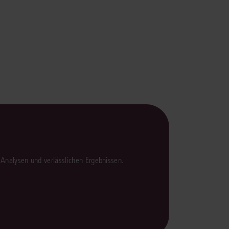
rrecht
lprozessrecht
en Analysen und verlässlichen Ergebnissen.