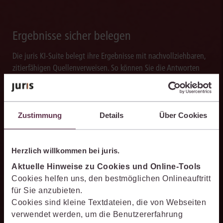
Ergebnisse sicher belegen
Die juris KI-Suite belegt ihre Ergebnisse mit nachvollziehbaren,
zitierfähigen Quellenverweisen. So können Sie die Antworten
transparent prüfen, fachlich einordnen und auf einer belastbaren
Grundlage weiterverarbeiten.
Zustimmung
Details
Über Cookies
Schneller analysieren
Herzlich willkommen bei juris.
Aktuelle Hinweise zu Cookies und Online-Tools
Die juris KI-Suite beschleunigt die Analyse komplexer
Cookies helfen uns, den bestmöglichen Onlineauftritt
juristischer Fragestellungen. Sie hilft dabei, Sachverhalte
für Sie anzubieten.
einzuordnen, Zusammenhänge zu erkennen und belastbare
Cookies sind kleine Textdateien, die von Webseiten
Ansatzpunkte für die weitere Bearbeitung zu gewinnen. Dabei
verwendet werden, um die Benutzererfahrung
können Sie sich auf die Quellenqualität und die Aktualität des