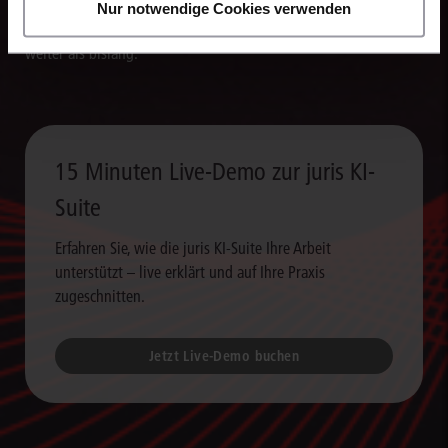
Schriftsätze, Stellungnahmen und andere Dokumente. So
Nur notwendige Cookies verwenden
verarbeiten Sie Rechercheergebnisse um ein Vielfaches schneller
weiter als bislang.
15 Minuten Live-Demo zur juris KI-
Suite
Erfahren Sie, wie die juris KI-Suite Ihre Arbeit
unterstützt – live erklärt und auf Ihre Praxis
zugeschnitten.
Jetzt Live-Demo buchen