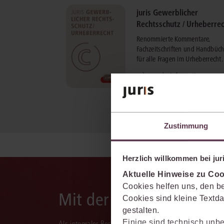
juris Gewerblicher
Rechtsschutz / Urheberre
Renommierte Kommentare,
Fachzeitschriften und Handbüch
für alle Fragen im Urheberrecht.
mehr Informationen
Zustimmung
Herzlich willkommen bei juri
Aktuelle Hinweise zu Coo
Cookies helfen uns, den be
Mit der juris KI-Suite d
Cookies sind kleine Textda
gestalten.
Einige sind technisch unbe
Als integraler Bestandteil des juris Portals unterstützt 