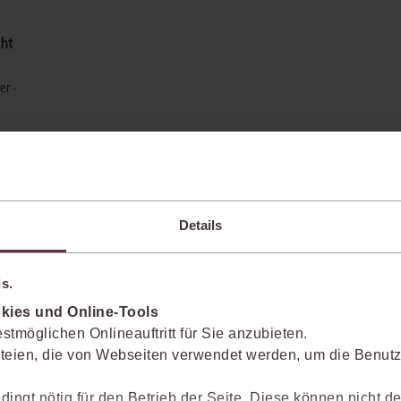
cht
er -
Details
s.
kies und Online-Tools
stmöglichen Onlineauftritt für Sie anzubieten.
enkt das Wissen mit.
teien, die von Webseiten verwendet werden, um die Benutze
dingt nötig für den Betrieb der Seite. Diese können nicht de
Sie die juris KI-Suite nicht nur bei der Recherche, sondern auch bei der Weiter