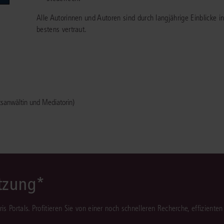
Immaterialgüte
Alle Autorinnen und Autoren sind durch langjährige Einblicke i
Kanzleimanagement
Zivil- und Zivi
bestens vertraut.
Medizinrecht
Miet- und Wohneigentumsrecht
tsanwältin und Mediatorin)
ützung*
juris Portals. Profitieren Sie von einer noch schnelleren Recherche, effizient