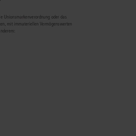
IS AKADEMIE
die Unionsmarkenverordnung oder das
ten, mit immateriellen Vermögenswerten
ziert und zertifiziert: Online-
 anderem:
ildungen
für Fachanwälte
in allen
ienstrecht
gen Fachgebieten.
echt
mehr erfahren
uristen
Online-Produktberater starten
Alle Kontaktmöglichkeiten
echt
 und