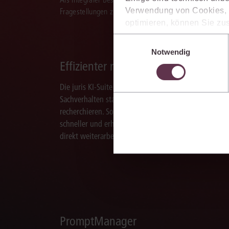
Verwendung von Cookies, d
Fragestellungen zu recherchieren, zu analysieren, rele
optimieren, können Sie zus
sich auch damit einverstan
Einwilligungsauswahl
die USA) übermittelt werde
Notwendig
Ihre Einstellungen können 
Effizienter recherchieren
im Cookiebanner sowie in
Die juris KI-Suite ermöglicht Ihnen, nach ganzen
Sachverhalten statt nur nach Stichworten zu
recherchieren. So finden Sie relevante Inhalte
schneller und erhalten Ergebnisse, mit denen Sie
direkt weiterarbeiten können.
PromptManager