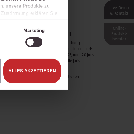
n, unsere Produkte zu
Live‑Demo
& Kontakt
er Zustimmung erklären Sie
rweise in Drittländer (z.B.
isen.
Online-
Marketing
juris Professionell
Produkt­
e unter den Einstellungen
berater
Nutzen Sie Rechtsprechung,
Bundes- und Europarecht, den juris
PraxisKommentar BGB, rund 20 juris
Zeitschriften sowie die juris
Literaturnachweise.
ALLES AKZEPTIEREN
mehr Informationen