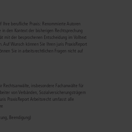
IS AKADEMIE
uf Ihre berufliche Praxis: Renommierte Autoren
ziert und zertifiziert: Online-
 in den Kontext der bisherigen Rechtsprechung
ildungen
für Fachanwälte
in allen
ienstrecht
tät mit der besprochenen Entscheidung im Volltext
gen Fachgebieten.
n. Auf Wunsch können Sie Ihren juris PraxisReport
echt
önnen Sie in arbeitsrechtlichen Fragen nicht auf
mehr erfahren
 für Rechtsanwälte, insbesondere Fachanwälte für
rbeiter von Verbänden, Sozialversicherungsträgern
uristen
uris PraxisReport Arbeitsrecht umfasst alle
re
Online-Produktberater starten
Alle Kontaktmöglichkeiten
tung, Beendigung)
echt
 und