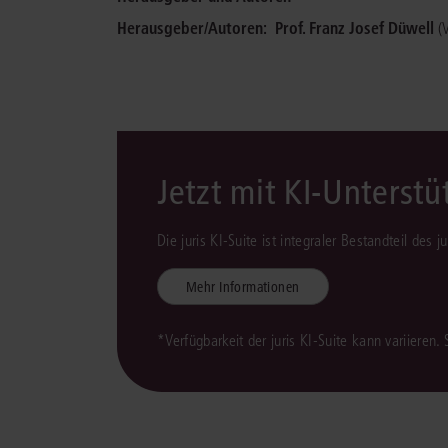
Herausgeber/Autoren:
Prof. Franz Josef Düwell
(
Jetzt mit KI-Unterst
Die juris KI-Suite ist integraler Bestandteil des 
Mehr Informationen
*Verfügbarkeit der juris KI-Suite kann variieren.