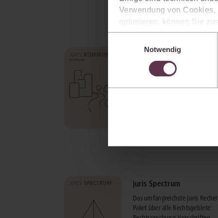
Verwendung von Cookies, d
optimieren, können Sie zus
sich auch damit einverstan
Einwilligungsauswahl
die USA) übermittelt werde
Notwendig
juris Kommune Premium
Ihre Einstellungen können 
im Cookiebanner sowie in
Das umfassendste Komplettpake
für die Kommunalverwaltung.
mehr Informationen
juris Spectrum
Das umfangreichste juris Reche
Paket über alle Rechtsgebiete:
Rechtsprechung, Vorschriften,