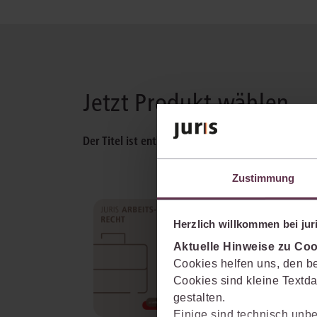
Jetzt Produkt wählen
Der Titel ist enthalten in:
Zustimmung
juris Arbeitsrecht
Herzlich willkommen bei juri
Lösungsmöglichkeiten für alle
arbeitsrechtlichen Fragestellun
Aktuelle Hinweise zu Coo
ausgerichtet am Bedarf des
Cookies helfen uns, den be
anwaltlichen Praktikers.
Cookies sind kleine Textda
mehr Informationen
gestalten.
Einige sind technisch unbe