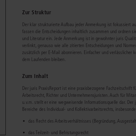
chen
Sie
Vereine und Verbände
die
ier
Finden Sie Lösungen und Inhalte, die zu Ihrem Fachgebiet passen.
Zur Struktur
JURIS BUSINESS
JUR
l,
WEITERE SERVICES
Unternehmen
Arbeitsrecht
Notare
Der klar strukturierte Aufbau jeder Anmerkung ist fokussiert a
e
Praxisnah und intuitiv: Schutz vor rechtlichen
Qualifi
eit
fassen die Entscheidungen inhaltlich zusammen und ordnen sie
FAQ
Referendariat
Risiken
für Unternehmen, Institutionen
Fortb
Außenwirtschaftsrecht
Öffentliches D
er
ten
und Literatur ein. Jede Anmerkung ist in gewohnter juris Quali
l
und Steuerberater
.
wichti
en
e
verlinkt, genauso wie alle zitierten Entscheidungen und Norme
Downloads
Studium und Hochschule
ortal
Bankrecht
Öffentliches R
zusätzlich per E-Mail abonnieren. Einfacher und verlässlicher k
Veranstaltungen
dem Laufenden bleiben.
Compliance
Sozialrecht
mehr erfahren
juris PraxisReporte
Datenschutzrecht
Steuerrecht
Zum Inhalt
Erbrecht
Strafrecht
Der juris PraxisReport ist eine praxisbezogene Fachzeitschrift
Arbeitsrecht, Richter und Unternehmensjuristen. Auch für Mita
Familienrecht
Unternehmensj
u.v.m. stellt er eine wegweisende Informationsquelle dar. Der j
Bereiche des Individual- und Kollektivarbeitsrechts, insbesonde
Handels- und Gesellschaftsrecht
Verkehrsrecht
66-4466
(Mo-Do 9-18 Uhr, Fr 9-17 Uhr).
das Recht des Arbeitsverhältnisses (Begründung, Ausgestal
Insolvenzrecht
Versicherungsr
1 5866-4422
(Mo-Fr 8-18 Uhr).
duktberater für eine erste Produktempfehlung.
das Teilzeit- und Befristungsrecht
IT-und Medienrecht
Wettbewerbs-