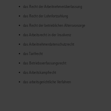
Immaterialgüte
das Recht der Arbeitnehmerüberlassung
Kanzleimanagement
Zivil- und Zivi
das Recht der Lohnfortzahlung
Medizinrecht
das Recht der betrieblichen Altersvorsorge
Miet- und Wohneigentumsrecht
das Arbeitsrecht in der Insolvenz
das Arbeitnehmerdatenschutzrecht
das Tarifrecht
das Betriebsverfassungsrecht
das Arbeitskampfrecht
das arbeitsgerichtliche Verfahren