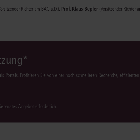
,
Prof. Klaus Bepler
Vorsitzender Richter am BAG a.D.)
(Vorsitzender Richter 
ützung*
juris Portals. Profitieren Sie von einer noch schnelleren Recherche, effizient
 Separates Angebot erforderlich.