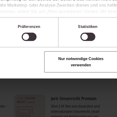
ie Marketing- oder Analyse-Zwecken dienen und uns helfe
timmen, indem Sie auf „Alles akzeptieren“ klicken. Mit Ihr
den, dass die mittels der Cookies erhobenen Daten mögliche
n, die ein niedrigeres Datenschutzniveau als die EU aufwe
Präferenzen
Statistiken
juris Kommune Professionell
Sie jederzeit individuell anpassen. Weitere Infos finden Si
 unseren
Hinweisen zum Datenschutz
.
t
Online-Zugriff auf die juris
Recherche von allen Arbeitsplätzen
Ihrer Kommune.
mehr Informationen
Nur notwendige Cookies
verwenden
juris Steuerrecht Premium
rche-
Über 230 Titel zum deutschen und
internationalen Steuerrecht, smart
vernetzt mit Rechtsprechung und