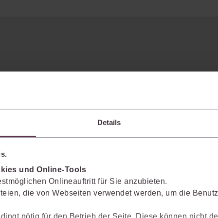
Details
juris Arbeitsrecht Premium
s.
Sie recherchieren alle Fragen des
gen
Arbeitsrechts bis hin zu
kies und Online-Tools
Nischenthemen, immer in
stmöglichen Onlineauftritt für Sie anzubieten.
Verbindung mit den aktuellen
teien, die von Webseiten verwendet werden, um die Benutze
Entscheidungen und Vorschriften.
mehr Informationen
dingt nötig für den Betrieb der Seite. Diese können nicht de