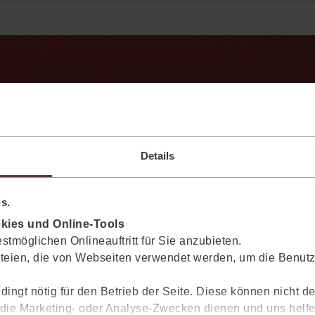
enkt das Wissen mit.
Sie die juris KI-Suite nicht nur bei der Recherche, sondern auch bei der Weiter
vante Inhalte einzuordnen, Argumentationen transparent zu belegen und mit
Details
s.
Ergebnisse sicher belegen
kies und Online-Tools
stmöglichen Onlineauftritt für Sie anzubieten.
Die juris KI-Suite belegt ihre Ergebnisse mit
teien, die von Webseiten verwendet werden, um die Benutze
nachvollziehbaren, zitierfähigen Quellenverweisen.
So können Sie die Antworten transparent prüfen,
dingt nötig für den Betrieb der Seite. Diese können nicht de
fachlich einordnen und auf einer belastbaren
ie Marketing- oder Analyse-Zwecken dienen und uns helfe