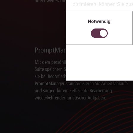
direkt weiterarbeiten können.
optimieren, können Sie zus
sich auch damit einverstan
Einwilligungsauswahl
die USA) übermittelt werde
Notwendig
Ihre Einstellungen können 
im Cookiebanner sowie in
PromptManager
Mit dem persönlichen PromptManager der juris KI-
Suite speichern Sie Aufträge an die KI und nutzen
sie bei Bedarf schnell erneut. Mit dem
PromptManager standardisieren Sie Arbeitsabläufe
und sorgen für eine effiziente Bearbeitung
wiederkehrender juristischer Aufgaben.