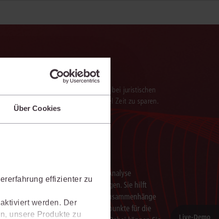
verarbeitung der Ergebnisse. Sie hilft, bei juristischen
 darauf aufbauenden Textentwürfen viel Zeit zu sparen.
Über Cookies
Schneller analysieren
Die juris KI-Suite beschleunigt die Analyse
rerfahrung effizienter zu
komplexer juristischer Fragestellungen. Sie hilft
dabei, Sachverhalte einzuordnen, Zusammenhänge
aktiviert werden. Der
zu erkennen und belastbare Ansatzpunkte für die
n, unsere Produkte zu
Live‑Demo