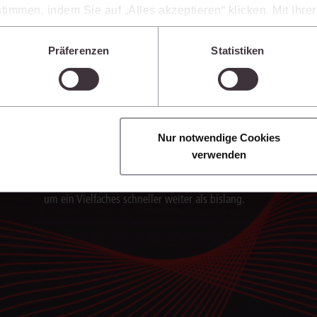
Grundlage weiterverarbeiten.
timmen, indem Sie auf „Alles akzeptieren“ klicken. Mit Ihr
den, dass die mittels der Cookies erhobenen Daten mögliche
n, die ein niedrigeres Datenschutzniveau als die EU aufwe
Präferenzen
Statistiken
Sie jederzeit individuell anpassen. Weitere Infos finden Si
 unseren
Hinweisen zum Datenschutz
.
Texte blitzschnell erstellen
Nur notwendige Cookies
Die juris KI-Suite erstellt in Sekunden Textentwürfe
verwenden
für Schriftsätze, Stellungnahmen und andere
Dokumente. So verarbeiten Sie Rechercheergebnisse
um ein Vielfaches schneller weiter als bislang.