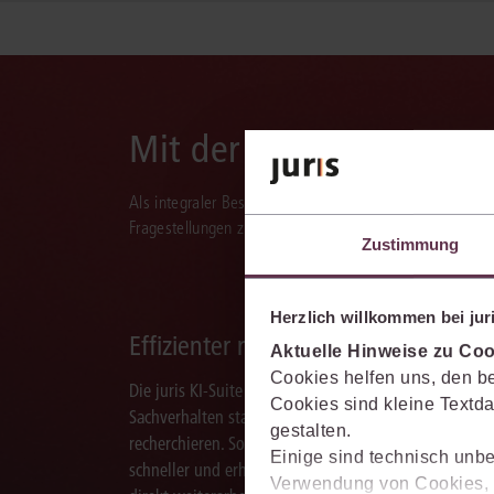
Mit der juris KI-Suite d
Als integraler Bestandteil des juris Portals unterstützt 
Fragestellungen zu recherchieren, zu analysieren, rele
Zustimmung
Herzlich willkommen bei juri
Effizienter recherchieren
Aktuelle Hinweise zu Coo
Cookies helfen uns, den be
Die juris KI-Suite ermöglicht Ihnen, nach ganzen
Cookies sind kleine Textda
Sachverhalten statt nur nach Stichworten zu
gestalten.
recherchieren. So finden Sie relevante Inhalte
Einige sind technisch unbe
schneller und erhalten Ergebnisse, mit denen Sie
Verwendung von Cookies, d