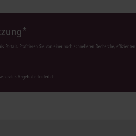
Immaterialgüte
Kanzleimanagement
Zivil- und Zivi
Medizinrecht
ützung*
Miet- und Wohneigentumsrecht
juris Portals. Profitieren Sie von einer noch schnelleren Recherche, effizient
 Separates Angebot erforderlich.