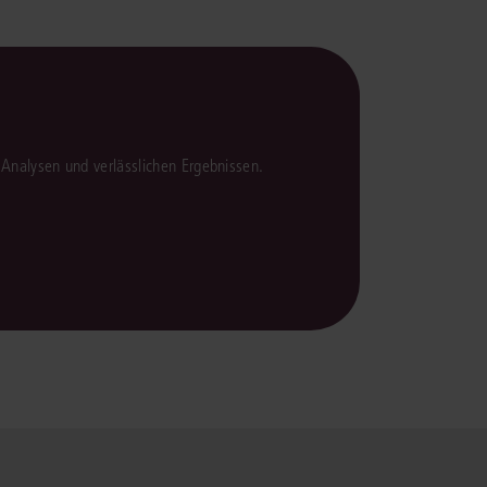
rrecht
lprozessrecht
en Analysen und verlässlichen Ergebnissen.