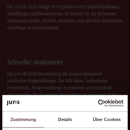
Die juris KI-Suite belegt ihre Ergebnisse mit nachvollziehbaren,
zitierfähigen Quellenverweisen. So können Sie die Antworten
transparent prüfen, fachlich einordnen und auf einer belastbaren
Grundlage weiterverarbeiten.
Schneller analysieren
Die juris KI-Suite beschleunigt die Analyse komplexer
juristischer Fragestellungen. Sie hilft dabei, Sachverhalte
einzuordnen, Zusammenhänge zu erkennen und belastbare
Ansatzpunkte für die weitere Bearbeitung zu gewinnen. Dabei
können Sie sich auf die Quellenqualität und die Aktualität des
juris Datenraums verlassen.
Zustimmung
Details
Über Cookies