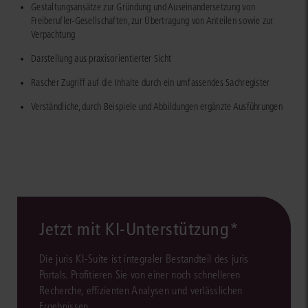
Gestaltungsansätze zur Gründung und Auseinandersetzung von
Freiberufler-Gesellschaften, zur Übertragung von Anteilen sowie zur
Verpachtung
Darstellung aus praxisorientierter Sicht
Rascher Zugriff auf die Inhalte durch ein umfassendes Sachregister
Verständliche, durch Beispiele und Abbildungen ergänzte Ausführungen
Jetzt mit KI-Unterstützung*
Die juris KI-Suite ist integraler Bestandteil des juris
Portals. Profitieren Sie von einer noch schnelleren
Recherche, effizienten Analysen und verlässlichen
Ergebnissen.