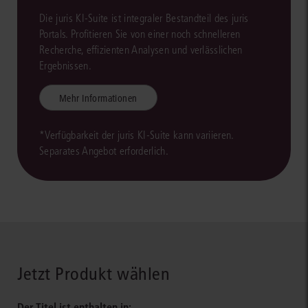
Die juris KI-Suite ist integraler Bestandteil des juris
Portals. Profitieren Sie von einer noch schnelleren
Recherche, effizienten Analysen und verlässlichen
Ergebnissen.
Mehr Informationen
*Verfügbarkeit der juris KI-Suite kann variieren.
Separates Angebot erforderlich.
Jetzt Produkt wählen
Der Titel ist enthalten in: