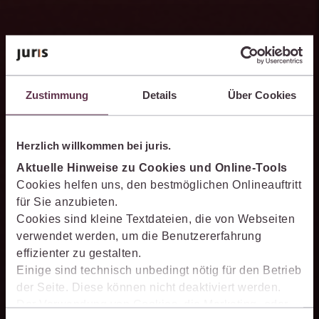
Schneller analysieren
Zustimmung
Details
Über Cookies
Die juris KI-Suite beschleunigt die Analyse komplexer
juristischer Fragestellungen. Sie hilft dabei, Sachverhalte
einzuordnen, Zusammenhänge zu erkennen und belastbare
Herzlich willkommen bei juris.
Ansatzpunkte für die weitere Bearbeitung zu gewinnen. Dabei
Aktuelle Hinweise zu Cookies und Online-Tools
können Sie sich auf die Quellenqualität und die Aktualität des
Cookies helfen uns, den bestmöglichen Onlineauftritt
juris Datenraums verlassen.
für Sie anzubieten.
Cookies sind kleine Textdateien, die von Webseiten
verwendet werden, um die Benutzererfahrung
effizienter zu gestalten.
Einige sind technisch unbedingt nötig für den Betrieb
PromptManager
der Seite. Diese können nicht deaktiviert werden.
Mit dem persönlichen PromptManager der juris KI-Suite
Der Verwendung von Cookies, die Marketing- oder