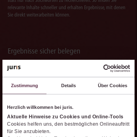
relevante Inhalte schneller und erhalten Ergebnisse, mit denen
Sie direkt weiterarbeiten können.
Ergebnisse sicher belegen
Die juris KI-Suite belegt ihre Ergebnisse mit nachvollziehbaren,
zitierfähigen Quellenverweisen. So können Sie die Antworten
transparent prüfen, fachlich einordnen und auf einer belastbaren
Grundlage weiterverarbeiten.
Zustimmung
Details
Über Cookies
Herzlich willkommen bei juris.
Aktuelle Hinweise zu Cookies und Online-Tools
Schneller analysieren
Cookies helfen uns, den bestmöglichen Onlineauftritt
für Sie anzubieten.
Die juris KI-Suite beschleunigt die Analyse komplexer