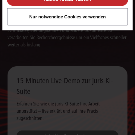
Texte blitzschnell erstellen
Nur notwendige Cookies verwenden
Die juris KI-Suite erstellt in Sekunden Textentwürfe für
Schriftsätze, Stellungnahmen und andere Dokumente. So
verarbeiten Sie Rechercheergebnisse um ein Vielfaches schneller
weiter als bislang.
15 Minuten Live-Demo zur juris KI-
Suite
Erfahren Sie, wie die juris KI-Suite Ihre Arbeit
unterstützt – live erklärt und auf Ihre Praxis
zugeschnitten.