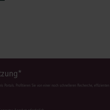
Immaterialgüte
Kanzleimanagement
Zivil- und Zivi
Medizinrecht
Miet- und Wohneigentumsrecht
ützung*
juris Portals. Profitieren Sie von einer noch schnelleren Recherche, effizient