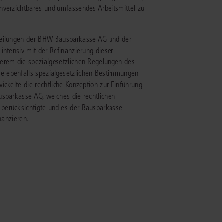
nverzichtbares und umfassendes Arbeitsmittel zu
IS AKADEMIE
bteilungen der BHW Bausparkasse AG und der
ziert und zertifiziert: Online-
intensiv mit der Refinanzierung dieser
ildungen
für Fachanwälte
in allen
ienstrecht
derem die spezialgesetzlichen Regelungen des
gen Fachgebieten.
e ebenfalls spezialgesetzlichen Bestimmungen
echt
ickelte die rechtliche Konzeption zur Einführung
usparkasse AG, welches die rechtlichen
berücksichtigte und es der Bausparkasse
mehr erfahren
nanzieren.
uristen
Online-Produktberater starten
Alle Kontaktmöglichkeiten
echt
 und