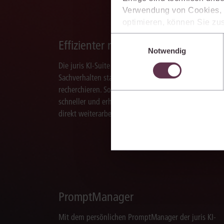
Verwendung von Cookies, d
optimieren, können Sie zus
sich auch damit einverstan
Einwilligungsauswahl
Effizienter recherchieren
die USA) übermittelt werde
Notwendig
Ihre Einstellungen können 
Die juris KI-Suite ermöglicht Ihnen, nach ganzen
im Cookiebanner sowie in
Sachverhalten statt nur nach Stichworten zu
recherchieren. So finden Sie relevante Inhalte
schneller und erhalten Ergebnisse, mit denen Sie
direkt weiterarbeiten können.
PromptManager
Mit dem persönlichen PromptManager der juris KI-