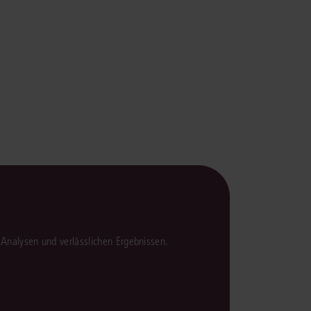
rrecht
lprozessrecht
en Analysen und verlässlichen Ergebnissen.