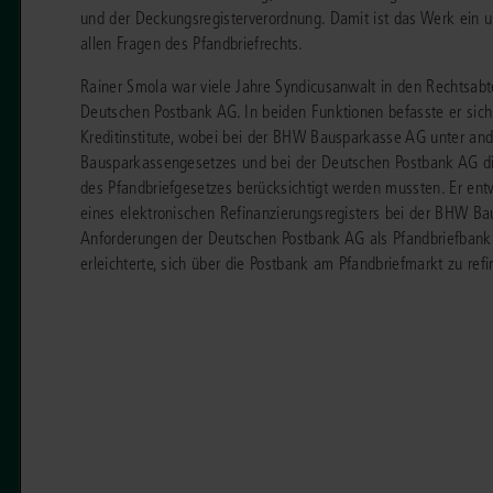
chen
Sie
und der Deckungsregisterverordnung. Damit ist das Werk ein u
Vereine und Verbände
die
ier
Finden Sie Lösungen und Inhalte, die zu Ihrem Fachgebiet passen.
allen Fragen des Pfandbriefrechts.
JURIS BUSINESS
JUR
l,
WEITERE SERVICES
Unternehmen
Arbeitsrecht
Notare
Rainer Smola war viele Jahre Syndicusanwalt in den Rechtsa
e
Praxisnah und intuitiv: Schutz vor rechtlichen
Qualifi
eit
Deutschen Postbank AG. In beiden Funktionen befasste er sich 
FAQ
Referendariat
Risiken
für Unternehmen, Institutionen
Fortb
Außenwirtschaftsrecht
Öffentliches D
er
ten
Kreditinstitute, wobei bei der BHW Bausparkasse AG unter an
l
und Steuerberater
.
wichti
en
e
Bausparkassengesetzes und bei der Deutschen Postbank AG di
Downloads
Studium und Hochschule
ortal
Bankrecht
Öffentliches R
des Pfandbriefgesetzes berücksichtigt werden mussten. Er entw
Veranstaltungen
eines elektronischen Refinanzierungsregisters bei der BHW Ba
Compliance
Sozialrecht
Anforderungen der Deutschen Postbank AG als Pfandbriefbank 
mehr erfahren
juris PraxisReporte
Datenschutzrecht
Steuerrecht
erleichterte, sich über die Postbank am Pfandbriefmarkt zu refi
Erbrecht
Strafrecht
Familienrecht
Unternehmensj
Handels- und Gesellschaftsrecht
Verkehrsrecht
66-4466
(Mo-Do 9-18 Uhr, Fr 9-17 Uhr).
Insolvenzrecht
Versicherungsr
1 5866-4422
(Mo-Fr 8-18 Uhr).
duktberater für eine erste Produktempfehlung.
IT-und Medienrecht
Wettbewerbs-