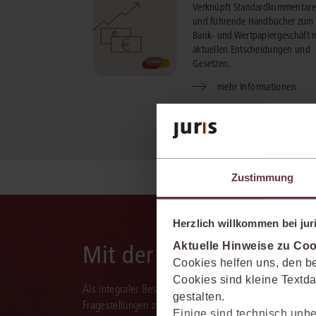
Verknüpft Standardkommentare
und führende Handbücher zum
Bank- und Wertpapiergeschäft 
aktuellen Entscheidungen und
Gesetzen.
mehr Informationen
Zustimmung
Herzlich willkommen bei juri
Mit der juris KI-Suite d
Aktuelle Hinweise zu Coo
Cookies helfen uns, den be
Cookies sind kleine Textda
Als integraler Bestandteil des juris Portals unterstützt 
gestalten.
Fragestellungen zu recherchieren, zu analysieren, rele
Einige sind technisch unbe