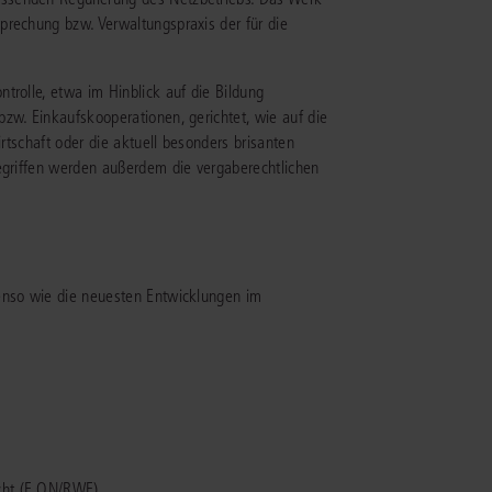
prechung bzw. Verwaltungspraxis der für die
IS AKADEMIE
trolle, etwa im Hinblick auf die Bildung
ziert und zertifiziert: Online-
zw. Einkaufskooperationen, gerichtet, wie auf die
ildungen
für Fachanwälte
in allen
ienstrecht
irtschaft oder die aktuell besonders brisanten
gen Fachgebieten.
gegriffen werden außerdem die vergaberechtlichen
echt
mehr erfahren
benso wie die neuesten Entwicklungen im
uristen
Online-Produktberater starten
Alle Kontaktmöglichkeiten
echt
 und
echt (E.ON/RWE)