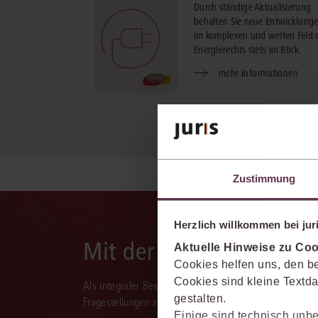
Durch ständige Aktualisierung
behalten Sie neue Entwicklung
im komplexen und weiten Feld 
Energierechts stets im Blick.
mehr Informationen
Zustimmung
Herzlich willkommen bei juri
Mit der juris KI-Suite d
Aktuelle Hinweise zu Coo
Cookies helfen uns, den be
Cookies sind kleine Textda
Als integraler Bestandteil des juris Portals unterstützt 
gestalten.
Fragestellungen zu recherchieren, zu analysieren, rele
Einige sind technisch unbe