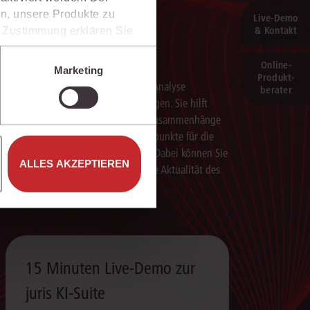
n, unsere Produkte zu
Live‑Demo
& Kontakt
er Zustimmung erklären Sie
rweise in Drittländer (z.B.
Schneller analysieren
isen.
Online-
Marketing
Produkt­
e unter den Einstellungen
Die juris KI-Suite beschleunigt die Analyse
berater
komplexer juristischer Fragestellungen. Sie hilft
dabei, Sachverhalte einzuordnen, Zusammenhänge
zu erkennen und belastbare Ansatzpunkte für die
weitere Bearbeitung zu gewinnen. Dabei können Sie
ALLES AKZEPTIEREN
sich auf die Quellenqualität und die Aktualität des
juris Datenraums verlassen.
15 Minuten Live-Demo zur
juris KI-Suite