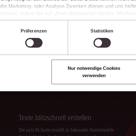
ie Marketing- oder Analyse-Zwecken dienen und uns helfe
timmen, indem Sie auf „Alles akzeptieren“ klicken. Mit Ihr
den, dass die mittels der Cookies erhobenen Daten mögliche
Ergebnisse sicher belegen
n, die ein niedrigeres Datenschutzniveau als die EU aufwe
Präferenzen
Statistiken
Sie jederzeit individuell anpassen. Weitere Infos finden Si
Die juris KI-Suite belegt ihre Ergebnisse mit
 unseren
Hinweisen zum Datenschutz
.
nachvollziehbaren, zitierfähigen Quellenverweisen.
So können Sie die Antworten transparent prüfen,
fachlich einordnen und auf einer belastbaren
Grundlage weiterverarbeiten.
Nur notwendige Cookies
verwenden
Texte blitzschnell erstellen
Die juris KI-Suite erstellt in Sekunden Textentwürfe