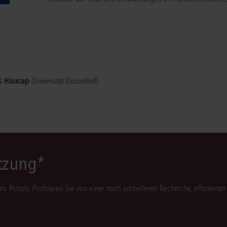
Immaterialgüte
Kanzleimanagement
Zivil- und Zivi
Medizinrecht
Miet- und Wohneigentumsrecht
s Haucap
(Universität Düsseldorf)
ützung*
juris Portals. Profitieren Sie von einer noch schnelleren Recherche, effizient