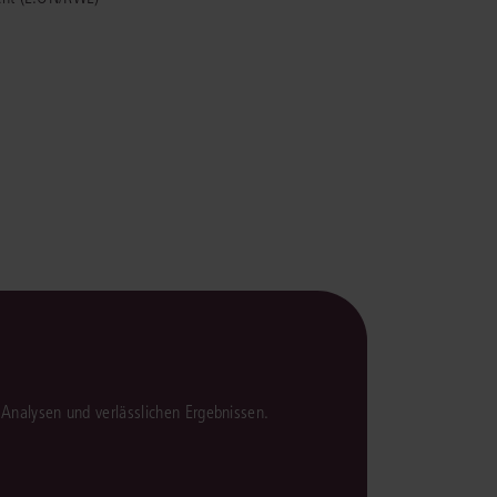
rrecht
lprozessrecht
en Analysen und verlässlichen Ergebnissen.