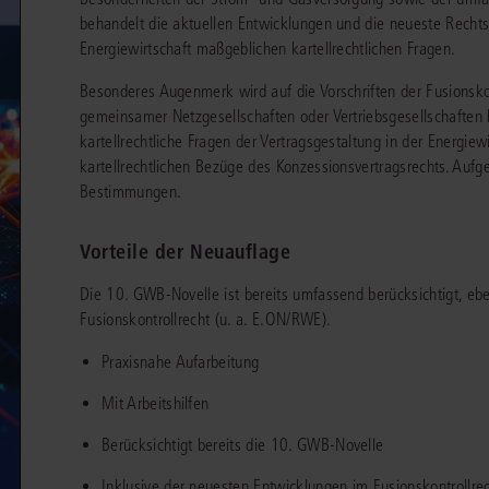
chen
Sie
behandelt die aktuellen Entwicklungen und die neueste Rechts
Vereine und Verbände
die
ier
Finden Sie Lösungen und Inhalte, die zu Ihrem Fachgebiet passen.
Energiewirtschaft maßgeblichen kartellrechtlichen Fragen.
JURIS BUSINESS
JUR
l,
WEITERE SERVICES
Unternehmen
Arbeitsrecht
Notare
Besonderes Augenmerk wird auf die Vorschriften der Fusionskon
e
Praxisnah und intuitiv: Schutz vor rechtlichen
Qualifi
eit
gemeinsamer Netzgesellschaften oder Vertriebsgesellschaften b
FAQ
Referendariat
Risiken
für Unternehmen, Institutionen
Fortb
Außenwirtschaftsrecht
Öffentliches D
er
ten
kartellrechtliche Fragen der Vertragsgestaltung in der Energiew
l
und Steuerberater
.
wichti
en
e
Downloads
Studium und Hochschule
kartellrechtlichen Bezüge des Konzessionsvertragsrechts. Auf
ortal
Bankrecht
Öffentliches R
Bestimmungen.
Veranstaltungen
Compliance
Sozialrecht
mehr erfahren
Vorteile der Neuauflage
juris PraxisReporte
Datenschutzrecht
Steuerrecht
Die 10. GWB-Novelle ist bereits umfassend berücksichtigt, e
Erbrecht
Strafrecht
Fusionskontrollrecht (u. a. E.ON/RWE).
Familienrecht
Unternehmensj
Praxisnahe Aufarbeitung
Handels- und Gesellschaftsrecht
Verkehrsrecht
Mit Arbeitshilfen
66-4466
(Mo-Do 9-18 Uhr, Fr 9-17 Uhr).
Insolvenzrecht
Versicherungsr
1 5866-4422
(Mo-Fr 8-18 Uhr).
Berücksichtigt bereits die 10. GWB-Novelle
duktberater für eine erste Produktempfehlung.
IT-und Medienrecht
Wettbewerbs-
Inklusive der neuesten Entwicklungen im Fusionskontrollr