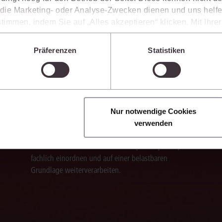
enkt das Wissen mit.
ie Marketing- oder Analyse-Zwecken dienen und uns helfe
timmen, indem Sie auf „Alles akzeptieren“ klicken. Mit Ihr
den, dass die mittels der Cookies erhobenen Daten mögliche
Sie die juris KI-Suite nicht nur bei der Recherche, sondern auch bei der Weiter
n, die ein niedrigeres Datenschutzniveau als die EU aufwe
vante Inhalte einzuordnen, Argumentationen transparent zu belegen und mit
Präferenzen
Statistiken
Sie jederzeit individuell anpassen. Weitere Infos finden Si
 unseren
Hinweisen zum Datenschutz
.
Ergebnisse sicher belegen
Nur notwendige Cookies
Die juris KI-Suite belegt ihre Ergebnisse mit
verwenden
nachvollziehbaren, zitierfähigen Quellenverweisen.
So können Sie die Antworten transparent prüfen,
fachlich einordnen und auf einer belastbaren
Grundlage weiterverarbeiten.