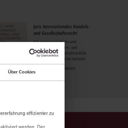
juris Internationales Handels-
und Gesellschaftsrecht
Das ganze europäische und
internationale Handels- und
Gesellschaftsrecht mit einem Klick
durchsuchen – inklusive Seerecht.
mehr Informationen
Über Cookies
rerfahrung effizienter zu
aktiviert werden. Der