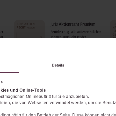
juris Aktienrecht Premium
er
Berücksichtigt alle aktienrechtlichen
ng,
Themen. Highlight ist der
Großkommentar zum Aktiengesetz
von Hirte/Mülbert/Roth.
mehr Informationen
Details
s.
kies und Online-Tools
stmöglichen Onlineauftritt für Sie anzubieten.
teien, die von Webseiten verwendet werden, um die Benutze
dingt nötig für den Betrieb der Seite. Diese können nicht de