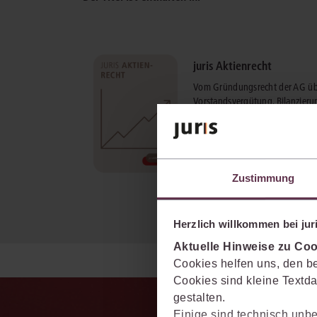
juris Aktienrecht
Vom Gründungsrecht der AG üb
Vorstandsvergütung, Bilanzieru
Corporate Governance bis zu
Mitteilungs- und
Veröffentlichungspflichten.
mehr Informationen
Zustimmung
Herzlich willkommen bei juri
Aktuelle Hinweise zu Coo
Cookies helfen uns, den be
Cookies sind kleine Textda
gestalten.
Einige sind technisch unbe