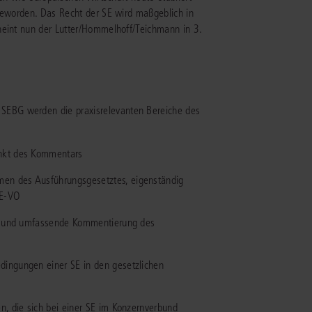
 geworden. Das Recht der SE wird maßgeblich in
heint nun der Lutter/Hommelhoff/Teichmann in 3.
IS AKADEMIE
ziert und zertifiziert: Online-
ildungen
für Fachanwälte
in allen
ienstrecht
gen Fachgebieten.
echt
EBG werden die praxisrelevanten Bereiche des
unkt des Kommentars
mehr erfahren
en des Ausführungsgesetztes, eigenständig
SE-VO
ige und umfassende Kommentierung des
uristen
dingungen einer SE in den gesetzlichen
Online-Produktberater starten
Alle Kontaktmöglichkeiten
echt
n, die sich bei einer SE im Konzernverbund
 und