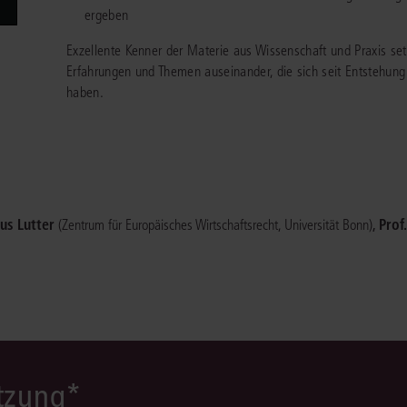
ergeben
Immaterialgüte
Kanzleimanagement
Zivil- und Zivi
Exzellente Kenner der Materie aus Wissenschaft und Praxis se
Medizinrecht
Erfahrungen und Themen auseinander, die sich seit Entstehun
haben.
Miet- und Wohneigentumsrecht
cus Lutter
,
Prof
(Zentrum für Europäisches Wirtschaftsrecht, Universität Bonn)
ützung*