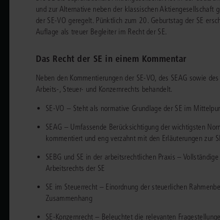
chen
Sie
und zur Alternative neben der klassischen Aktiengesellschaft
Vereine und Verbände
die
ier
Finden Sie Lösungen und Inhalte, die zu Ihrem Fachgebiet passen.
der SE-VO geregelt. Pünktlich zum 20. Geburtstag der SE ersc
JURIS BUSINESS
JUR
l,
Auflage als treuer Begleiter im Recht der SE.
WEITERE SERVICES
Unternehmen
Arbeitsrecht
Notare
e
Praxisnah und intuitiv: Schutz vor rechtlichen
Qualifi
eit
FAQ
Referendariat
Risiken
für Unternehmen, Institutionen
Fortb
Außenwirtschaftsrecht
Öffentliches D
er
ten
Das Recht der SE in einem Kommentar
l
und Steuerberater
.
wichti
en
e
Downloads
Studium und Hochschule
ortal
Bankrecht
Öffentliches R
Neben den Kommentierungen der SE-VO, des SEAG sowie des S
Arbeits-, Steuer- und Konzernrechts behandelt.
Veranstaltungen
Compliance
Sozialrecht
SE-VO – Steht als normative Grundlage der SE im Mittelp
mehr erfahren
juris PraxisReporte
Datenschutzrecht
Steuerrecht
SEAG – Umfassende Berücksichtigung der wichtigsten Norm
Erbrecht
Strafrecht
kommentiert und eng verzahnt mit den Erläuterungen zur 
SEBG und SE in der arbeitsrechtlichen Praxis – Vollständ
Familienrecht
Unternehmensj
Arbeitsrechts der SE
Handels- und Gesellschaftsrecht
Verkehrsrecht
SE im Steuerrecht – Einordnung der steuerlichen Rahmenbe
66-4466
(Mo-Do 9-18 Uhr, Fr 9-17 Uhr).
Insolvenzrecht
Versicherungsr
Zusammenhang
1 5866-4422
(Mo-Fr 8-18 Uhr).
duktberater für eine erste Produktempfehlung.
SE-Konzernrecht – Beleuchtet die relevanten Fragestellunge
IT-und Medienrecht
Wettbewerbs-