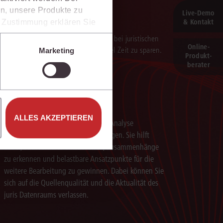
n, unsere Produkte zu
Live‑Demo
& Kontakt
er Zustimmung erklären Sie
rweise in Drittländer (z.B.
verarbeitung der Ergebnisse. Sie hilft, bei juristischen
isen.
Online-
 darauf aufbauenden Textentwürfen viel Zeit zu sparen.
Marketing
Produkt­
e unter den Einstellungen
berater
Schneller analysieren
ALLES AKZEPTIEREN
Die juris KI-Suite beschleunigt die Analyse
komplexer juristischer Fragestellungen. Sie hilft
dabei, Sachverhalte einzuordnen, Zusammenhänge
zu erkennen und belastbare Ansatzpunkte für die
weitere Bearbeitung zu gewinnen. Dabei können Sie
sich auf die Quellenqualität und die Aktualität des
juris Datenraums verlassen.