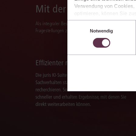
Mit der juris KI-Suite d
Verwendung von Cookies, d
optimieren, können Sie zus
sich auch damit einverstan
Als integraler Bestandteil des juris Portals unterstützt 
Einwilligungsauswahl
die USA) übermittelt werde
Fragestellungen zu recherchieren, zu analysieren, rele
Notwendig
Ihre Einstellungen können 
im Cookiebanner sowie in
Effizienter recherchieren
Die juris KI-Suite ermöglicht Ihnen, nach ganzen
Sachverhalten statt nur nach Stichworten zu
recherchieren. So finden Sie relevante Inhalte
schneller und erhalten Ergebnisse, mit denen Sie
direkt weiterarbeiten können.