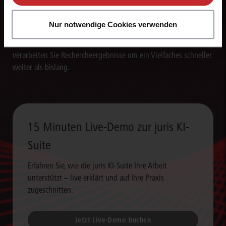
Texte blitzschnell erstellen
Nur notwendige Cookies verwenden
Die juris KI-Suite erstellt in Sekunden Textentwürfe für
Schriftsätze, Stellungnahmen und andere Dokumente. So
verarbeiten Sie Rechercheergebnisse um ein Vielfaches schneller
weiter als bislang.
15 Minuten Live-Demo zur juris KI-
Suite
Erfahren Sie, wie die juris KI-Suite Ihre Arbeit
unterstützt – live erklärt und auf Ihre Praxis
zugeschnitten.
Jetzt Live-Demo buchen