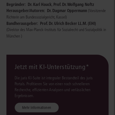
Begründer:
Dr. Karl Hauck
,
Prof. Dr. Wolfgang Noftz
Herausgeber/Autoren:
Dr. Dagmar Oppermann
(Vorsitzende
Richterin am Bundessozialgericht, Kassel)
Bandherausgeber:
Prof. Dr. Ulrich Becker LL.M. (EHI)
(Direktor des Max-Planck-Instituts für Sozialrecht und Sozialpolitik in
München )
Jetzt mit KI-Unterstützung*
Die juris KI-Suite ist integraler Bestandteil des juris
Portals. Profitieren Sie von einer noch schnelleren
Recherche, effizienten Analysen und verlässlichen
Ergebnissen.
Mehr Informationen