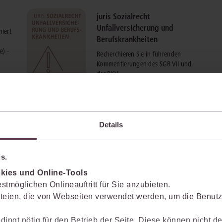
juris Sozialrecht
Unfallversicherung und
niert
Berufskrankheiten
e) -
Recherchieren Sie in führenden
Kommentierungen des SGB VII und
der BKV.
mehr Informationen
Details
s.
kies und Online-Tools
stmöglichen Onlineauftritt für Sie anzubieten.
teien, die von Webseiten verwendet werden, um die Benutze
enkt das Wissen mit.
dingt nötig für den Betrieb der Seite. Diese können nicht de