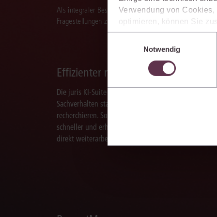
Als integraler Bestandteil des juris Portals unterstützt 
Verwendung von Cookies, d
Fragestellungen zu recherchieren, zu analysieren, rele
optimieren, können Sie zus
sich auch damit einverstan
Einwilligungsauswahl
die USA) übermittelt werde
Notwendig
Ihre Einstellungen können 
im Cookiebanner sowie in
Effizienter recherchieren
Die juris KI-Suite ermöglicht Ihnen, nach ganzen
Sachverhalten statt nur nach Stichworten zu
recherchieren. So finden Sie relevante Inhalte
schneller und erhalten Ergebnisse, mit denen Sie
direkt weiterarbeiten können.