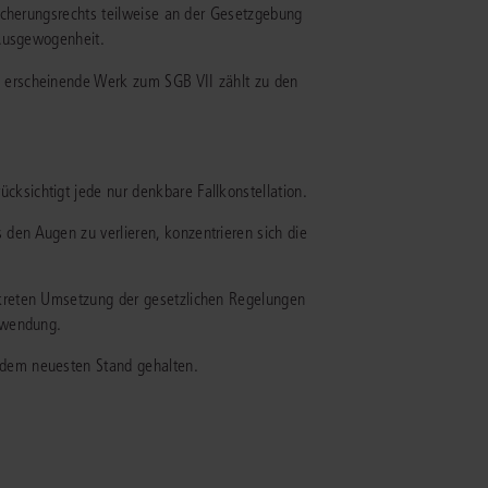
icherungsrechts teilweise an der Gesetzgebung
 Ausgewogenheit.
IS AKADEMIE
erscheinende Werk zum SGB VII zählt zu den
ziert und zertifiziert: Online-
ildungen
für Fachanwälte
in allen
ienstrecht
gen Fachgebieten.
echt
ksichtigt jede nur denkbare Fallkonstellation.
den Augen zu verlieren, konzentrieren sich die
mehr erfahren
nkreten Umsetzung der gesetzlichen Regelungen
anwendung.
uristen
 dem neuesten Stand gehalten.
Online-Produktberater starten
Alle Kontaktmöglichkeiten
echt
 und