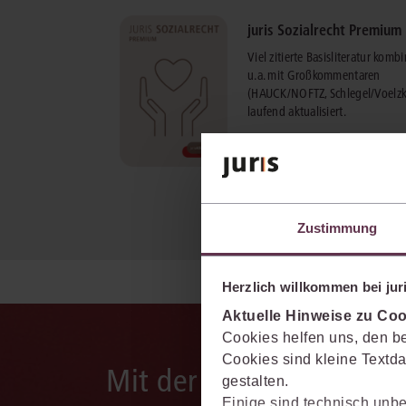
juris Sozialrecht Premium
Viel zitierte Basisliteratur kombi
u.a. mit Großkommentaren
(HAUCK/NOFTZ, Schlegel/Voelzk
laufend aktualisiert.
mehr Informationen
Zustimmung
Herzlich willkommen bei juri
Aktuelle Hinweise zu Coo
Cookies helfen uns, den be
Cookies sind kleine Textda
Mit der juris KI-Suite d
gestalten.
Einige sind technisch unbe