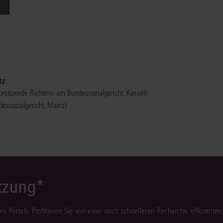
Immaterialgüte
Kanzleimanagement
Zivil- und Zivi
Medizinrecht
Miet- und Wohneigentumsrecht
tz
orsitzende Richterin am Bundessozialgericht, Kassel)
dessozialgericht, Mainz)
ützung*
juris Portals. Profitieren Sie von einer noch schnelleren Recherche, effizient