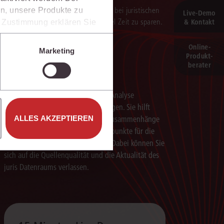
verarbeitung der Ergebnisse. Sie hilft, bei juristischen
n, unsere Produkte zu
Live‑Demo
 darauf aufbauenden Textentwürfen viel Zeit zu sparen.
& Kontakt
er Zustimmung erklären Sie
rweise in Drittländer (z.B.
isen.
Online-
Marketing
Produkt­
e unter den Einstellungen
berater
Schneller analysieren
Die juris KI-Suite beschleunigt die Analyse
komplexer juristischer Fragestellungen. Sie hilft
ALLES AKZEPTIEREN
dabei, Sachverhalte einzuordnen, Zusammenhänge
zu erkennen und belastbare Ansatzpunkte für die
weitere Bearbeitung zu gewinnen. Dabei können Sie
sich auf die Quellenqualität und die Aktualität des
juris Datenraums verlassen.