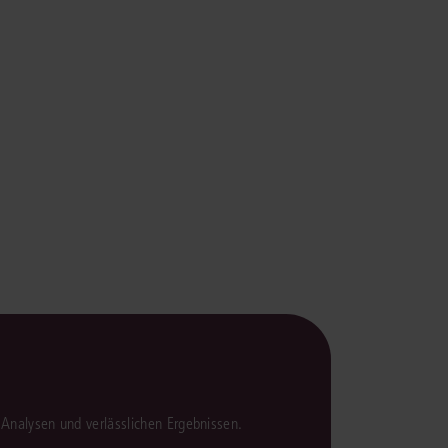
rrecht
lprozessrecht
en Analysen und verlässlichen Ergebnissen.