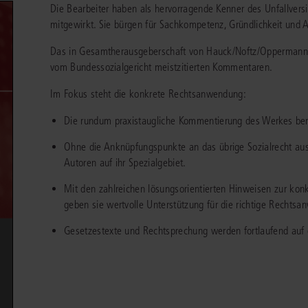
Die Bearbeiter haben als hervorragende Kenner des Unfallvers
chen
Sie
Vereine und Verbände
die
ier
mitgewirkt. Sie bürgen für Sachkompetenz, Gründlichkeit und
Finden Sie Lösungen und Inhalte, die zu Ihrem Fachgebiet passen.
JURIS BUSINESS
JUR
l,
WEITERE SERVICES
Unternehmen
Arbeitsrecht
Notare
Das in Gesamtherausgeberschaft von Hauck/Noftz/Oppermann 
e
Praxisnah und intuitiv: Schutz vor rechtlichen
Qualifi
eit
vom Bundessozialgericht meistzitierten Kommentaren.
FAQ
Referendariat
Risiken
für Unternehmen, Institutionen
Fortb
Außenwirtschaftsrecht
Öffentliches D
er
ten
l
und Steuerberater
.
wichti
en
e
Im Fokus steht die konkrete Rechtsanwendung:
Downloads
Studium und Hochschule
ortal
Bankrecht
Öffentliches R
Die rundum praxistaugliche Kommentierung des Werkes berüc
Veranstaltungen
Compliance
Sozialrecht
Ohne die Anknüpfungspunkte an das übrige Sozialrecht aus 
mehr erfahren
juris PraxisReporte
Autoren auf ihr Spezialgebiet.
Datenschutzrecht
Steuerrecht
Mit den zahlreichen lösungsorientierten Hinweisen zur ko
Erbrecht
Strafrecht
geben sie wertvolle Unterstützung für die richtige Rechts
Familienrecht
Unternehmensj
Gesetzestexte und Rechtsprechung werden fortlaufend auf
Handels- und Gesellschaftsrecht
Verkehrsrecht
66-4466
(Mo-Do 9-18 Uhr, Fr 9-17 Uhr).
Insolvenzrecht
Versicherungsr
1 5866-4422
(Mo-Fr 8-18 Uhr).
duktberater für eine erste Produktempfehlung.
IT-und Medienrecht
Wettbewerbs-