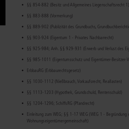
§§ 854-882 (Besitz und Allgemeines Liegenschaftsrecht 1
Immaterialgüte
Kanzleimanagement
Zivil- und Zivi
§§ 883-888 (Vormerkung)
Medizinrecht
§§ 889-902 (Publizität des Grundbuchs, Grundbuchberichtig
Miet- und Wohneigentumsrecht
§§ 903-924 (Eigentum 1 - Privates Nachbarrecht)
§§ 925-984; Anh. §§ 929-931 (Erwerb und Verlust des Ei
§§ 985-1011 (Eigentumsschutz und Eigentümer-Besitzer-Ve
ErbbauRG (Erbbaurechtsgesetz)
§§ 1030-1112 (Nießbrauch, Vorkaufsrecht, Reallasten)
§§ 1113-1203 (Hypothek, Grundschuld, Rentenschuld)
§§ 1204-1296; SchiffsRG (Pfandrecht)
Einleitung zum WEG; §§ 1-17 WEG (WEG 1 - Begründung 
Wohnungseigentümergemeinschaft)