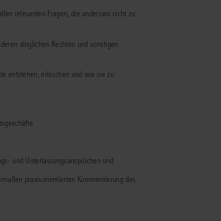
llen relevanten Fragen, die anderswo nicht zu
IS AKADEMIE
deren dinglichen Rechten und sonstigen
ziert und zertifiziert: Online-
ildungen
für Fachanwälte
in allen
ienstrecht
gen Fachgebieten.
te entstehen, erlöschen und wie sie zu
echt
mehr erfahren
tsgeschäfte
uristen
ngs- und Unterlassungsansprüchen und
hermaßen praxisorientierten Kommentierung des
Online-Produktberater starten
Alle Kontaktmöglichkeiten
echt
 und