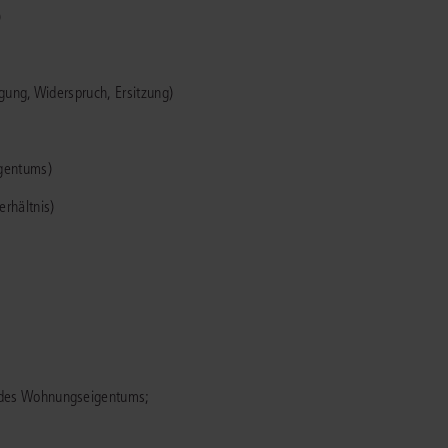
)
rrecht
lprozessrecht
ung, Widerspruch, Ersitzung)
gentums)
rhältnis)
des Wohnungseigentums;