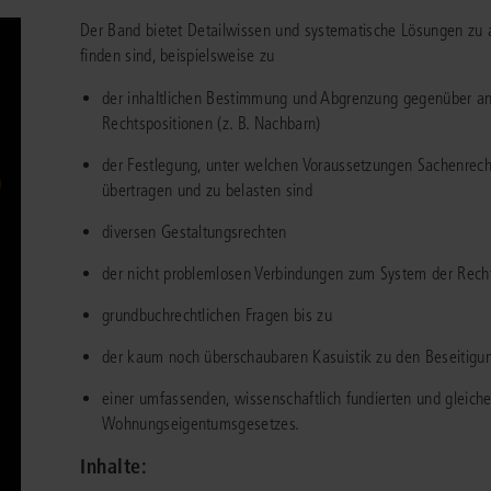
chen
Sie
Der Band bietet Detailwissen und systematische Lösungen zu a
Vereine und Verbände
die
ier
Finden Sie Lösungen und Inhalte, die zu Ihrem Fachgebiet passen.
finden sind, beispielsweise zu
JURIS BUSINESS
JUR
l,
WEITERE SERVICES
Unternehmen
Arbeitsrecht
Notare
der inhaltlichen Bestimmung und Abgrenzung gegenüber an
e
Praxisnah und intuitiv: Schutz vor rechtlichen
Qualifi
eit
FAQ
Referendariat
Risiken
für Unternehmen, Institutionen
Fortb
Rechtspositionen (z. B. Nachbarn)
Außenwirtschaftsrecht
Öffentliches D
er
ten
l
und Steuerberater
.
wichti
en
e
der Festlegung, unter welchen Voraussetzungen Sachenrech
Downloads
Studium und Hochschule
ortal
Bankrecht
Öffentliches R
übertragen und zu belasten sind
Veranstaltungen
Compliance
Sozialrecht
diversen Gestaltungsrechten
mehr erfahren
juris PraxisReporte
Datenschutzrecht
Steuerrecht
der nicht problemlosen Verbindungen zum System der Rech
Erbrecht
Strafrecht
grundbuchrechtlichen Fragen bis zu
Familienrecht
Unternehmensj
der kaum noch überschaubaren Kasuistik zu den Beseitigu
Handels- und Gesellschaftsrecht
Verkehrsrecht
einer umfassenden, wissenschaftlich fundierten und gleic
Wohnungseigentumsgesetzes.
66-4466
(Mo-Do 9-18 Uhr, Fr 9-17 Uhr).
Insolvenzrecht
Versicherungsr
1 5866-4422
(Mo-Fr 8-18 Uhr).
duktberater für eine erste Produktempfehlung.
Inhalte:
IT-und Medienrecht
Wettbewerbs-