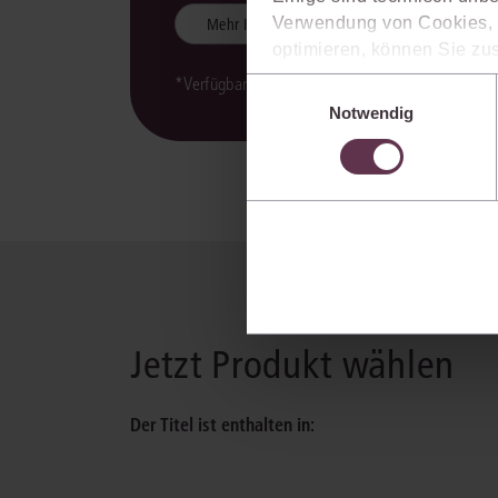
Verwendung von Cookies, d
Mehr Informationen
optimieren, können Sie zus
sich auch damit einverstan
*Verfügbarkeit der juris KI-Suite kann variieren.
Einwilligungsauswahl
die USA) übermittelt werde
Notwendig
Ihre Einstellungen können 
im Cookiebanner sowie in
Jetzt Produkt wählen
Der Titel ist enthalten in: