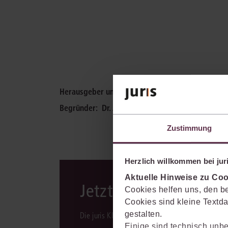
Herausgeber und Autoren
Begründer:
Dr. Julius von Staudinger
Zustimmung
Herzlich willkommen bei juri
Aktuelle Hinweise zu Coo
Jetzt mit KI-Unterst
Cookies helfen uns, den be
Cookies sind kleine Textda
gestalten.
Die juris KI-Suite ist integraler Bestandteil des 
Einige sind technisch unbe