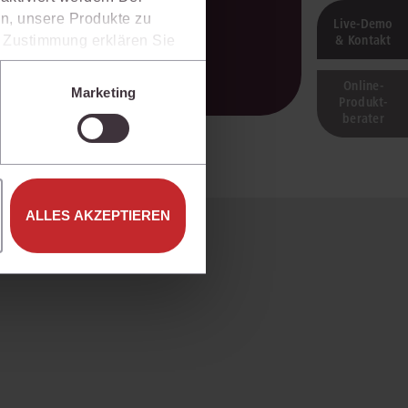
n, unsere Produkte zu
Live‑Demo
& Kontakt
er Zustimmung erklären Sie
rweise in Drittländer (z.B.
isen.
Online-
Marketing
Produkt­
e unter den Einstellungen
berater
ALLES AKZEPTIEREN