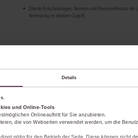
Zitierte Entscheidungen, Normen und Premiumliteratur der ju
Vernetzung im direkten Zugriff.
Details
s.
kies und Online-Tools
ützung*
stmöglichen Onlineauftritt für Sie anzubieten.
teien, die von Webseiten verwendet werden, um die Benutze
juris Portals. Profitieren Sie von einer noch schnelleren Recherche, effizient
dingt nötig für den Betrieb der Seite. Diese können nicht de