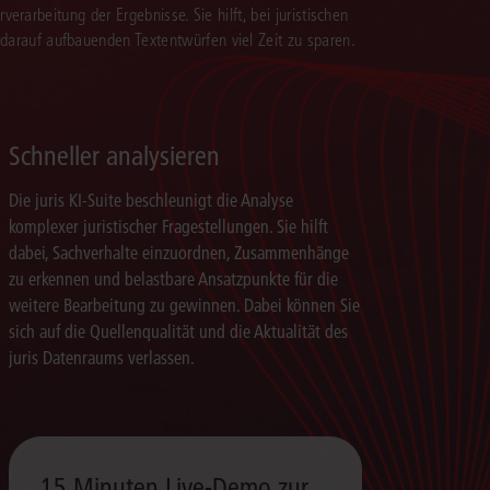
verarbeitung der Ergebnisse. Sie hilft, bei juristischen
 darauf aufbauenden Textentwürfen viel Zeit zu sparen.
Schneller analysieren
Die juris KI-Suite beschleunigt die Analyse
komplexer juristischer Fragestellungen. Sie hilft
dabei, Sachverhalte einzuordnen, Zusammenhänge
zu erkennen und belastbare Ansatzpunkte für die
weitere Bearbeitung zu gewinnen. Dabei können Sie
sich auf die Quellenqualität und die Aktualität des
juris Datenraums verlassen.
15 Minuten Live-Demo zur