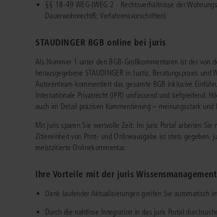
§§ 18-49 WEG (WEG 2 - Rechtsverhältnisse der Wohnungs
DauerwohnrechtR; Verfahrensvorschriften)
STAUDINGER BGB online bei juris
Als Nummer 1 unter den BGB-Großkommentaren ist der von den
herausgegebene STAUDINGER in Justiz, Beratungspraxis und Wi
Autorenteam kommentiert das gesamte BGB inklusive Einführ
Internationale Privatrecht (IPR) umfassend und tiefgreifend. H
auch im Detail präzisen Kommentierung – meinungsstark und l
Mit juris sparen Sie wertvolle Zeit: Im juris Portal arbeiten 
Zitiereinheit von Print- und Onlineausgabe ist stets gegeben. 
meistzitierte Onlinekommentar.
Ihre Vorteile mit der juris Wissensmanagemen
Dank laufender Aktualisierungen greifen Sie automatisch 
Durch die nahtlose Integration in das juris Portal durchs