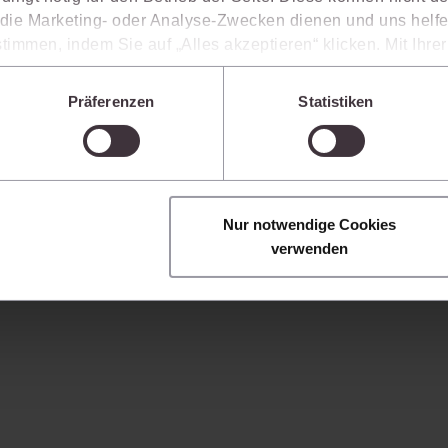
ie Marketing- oder Analyse-Zwecken dienen und uns helfe
timmen, indem Sie auf „Alles akzeptieren“ klicken. Mit Ihr
den, dass die mittels der Cookies erhobenen Daten mögliche
 Separates Angebot erforderlich.
n, die ein niedrigeres Datenschutzniveau als die EU aufwe
Präferenzen
Statistiken
Sie jederzeit individuell anpassen. Weitere Infos finden Si
 unseren
Hinweisen zum Datenschutz
.
Nur notwendige Cookies
verwenden