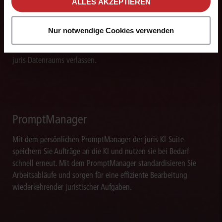
Die juris KI-Suite beschleunigt die Analyse komplexer
ALLES AKZEPTIEREN
juristischer Fragestellungen. Sie hilft dabei, Sachverhalte
einzuordnen, Zusammenhänge zu erkennen und belastbare
Nur notwendige Cookies verwenden
Ansatzpunkte für die weitere Bearbeitung zu gewinnen. Dabei
können Sie sich auf die Quellenqualität und die Aktualität des
juris Datenraums verlassen.
PromptManager
Mit dem persönlichen PromptManager der juris KI-Suite
speichern Sie Aufträge an die KI und nutzen sie bei Bedarf
schnell erneut. Mit dem PromptManager standardisieren Sie
Arbeitsabläufe und sorgen für eine effiziente Bearbeitung
wiederkehrender juristischer Aufgaben.