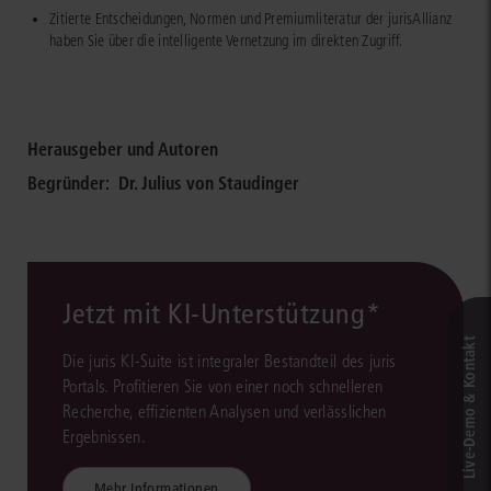
Zitierte Entscheidungen, Normen und Premiumliteratur der jurisAllianz
haben Sie über die intelligente Vernetzung im direkten Zugriff.
Herausgeber und Autoren
Begründer:
Dr. Julius von Staudinger
Jetzt mit KI-Unterstützung*
Live‑Demo & Kontakt
Die juris KI-Suite ist integraler Bestandteil des juris
Portals. Profitieren Sie von einer noch schnelleren
Recherche, effizienten Analysen und verlässlichen
Ergebnissen.
Mehr Informationen