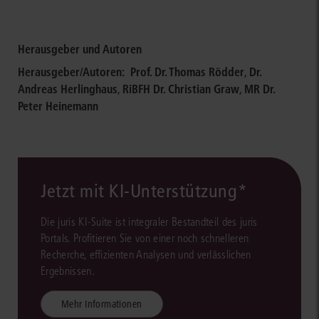
Herausgeber und Autoren
Herausgeber/Autoren:
Prof. Dr. Thomas Rödder
,
Dr.
Andreas Herlinghaus
,
RiBFH Dr. Christian Graw
,
MR Dr.
Peter Heinemann
Jetzt mit KI-Unterstützung*
Die juris KI-Suite ist integraler Bestandteil des juris
Portals. Profitieren Sie von einer noch schnelleren
Recherche, effizienten Analysen und verlässlichen
Ergebnissen.
Mehr Informationen