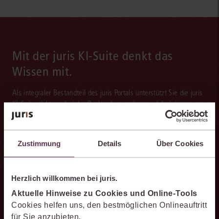
Mit der juris KI-Suite denkt das
Wissen mit.
Als integraler Bestandteil des juris Portals unterstützt Sie die juris
KI-Suite nicht nur bei der Recherche, sondern auch bei der
Weiterverarbeitung der Ergebnisse. Sie hilft, bei juristischen
Fragestellungen zu recherchieren, zu analysieren, relevante Inhalte
einzuordnen, Argumentationen transparent zu belegen und mit
Zustimmung
Details
Über Cookies
darauf aufbauenden Textentwürfen viel Zeit zu sparen.
Herzlich willkommen bei juris.
Aktuelle Hinweise zu Cookies und Online-Tools
Effizienter recherchieren
Cookies helfen uns, den bestmöglichen Onlineauftritt
für Sie anzubieten.