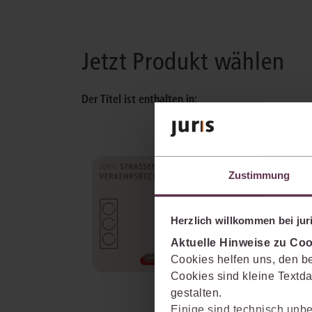
Jetzt Produkt wählen
Der Titel ist enthalten in:
juris Straßenverkehrsrech
Zustimmung
Beantwortet jede Frage im
verkehrsrechtlichen Mandat, mit
Berührungspunkten zum Zivil-,
Herzlich willkommen bei juri
Verwaltungs- und Strafrecht bis
Aktuelle Hinweise zu Coo
zum Versicherungsrecht.
Cookies helfen uns, den be
mehr Informationen
Cookies sind kleine Textda
gestalten.
Einige sind technisch unbe