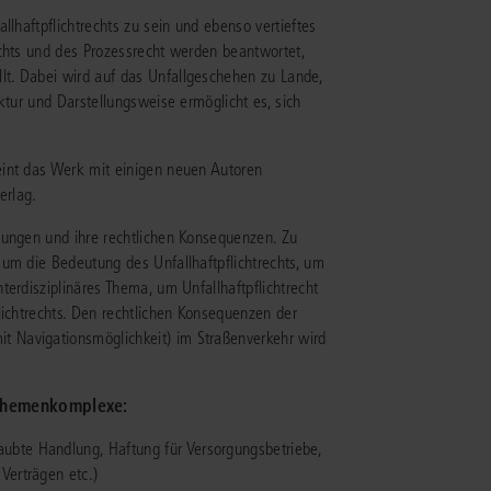
llhaftpflichtrechts zu sein und ebenso vertieftes
echts und des Prozessrecht werden beantwortet,
IS AKADEMIE
t. Dabei wird auf das Unfallgeschehen zu Lande,
ziert und zertifiziert: Online-
ktur und Darstellungsweise ermöglicht es, sich
ildungen
für Fachanwälte
in allen
ienstrecht
gen Fachgebieten.
eint das Werk mit einigen neuen Autoren
echt
erlag.
lungen und ihre rechtlichen Konsequenzen. Zu
mehr erfahren
 um die Bedeutung des Unfallhaftpflichtrechts, um
erdisziplinäres Thema, um Unfallhaftpflichtrecht
lichtrechts. Den rechtlichen Konsequenzen der
 Navigationsmöglichkeit) im Straßenverkehr wird
uristen
 Themenkomplexe:
Online-Produktberater starten
Alle Kontaktmöglichkeiten
echt
ubte Handlung, Haftung für Versorgungsbetriebe,
Verträgen etc.)
 und