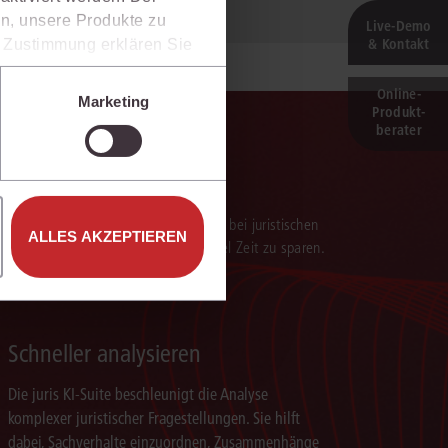
n, unsere Produkte zu
Live‑Demo
& Kontakt
er Zustimmung erklären Sie
rweise in Drittländer (z.B.
isen.
Online-
Marketing
Produkt­
e unter den Einstellungen
berater
verarbeitung der Ergebnisse. Sie hilft, bei juristischen
ALLES AKZEPTIEREN
 darauf aufbauenden Textentwürfen viel Zeit zu sparen.
Schneller analysieren
Die juris KI-Suite beschleunigt die Analyse
komplexer juristischer Fragestellungen. Sie hilft
dabei, Sachverhalte einzuordnen, Zusammenhänge