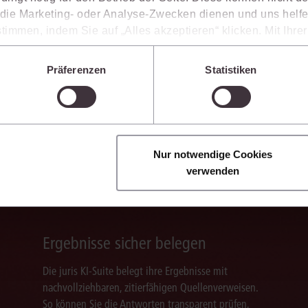
ie Marketing- oder Analyse-Zwecken dienen und uns helfe
timmen, indem Sie auf „Alles akzeptieren“ klicken. Mit Ihr
den, dass die mittels der Cookies erhobenen Daten mögliche
n, die ein niedrigeres Datenschutzniveau als die EU aufwe
Präferenzen
Statistiken
Sie jederzeit individuell anpassen. Weitere Infos finden Si
 unseren
Hinweisen zum Datenschutz
.
enkt das Wissen mit.
Sie die juris KI-Suite nicht nur bei der Recherche, sondern auch bei der Weiter
Nur notwendige Cookies
vante Inhalte einzuordnen, Argumentationen transparent zu belegen und mit
verwenden
Ergebnisse sicher belegen
Die juris KI-Suite belegt ihre Ergebnisse mit
nachvollziehbaren, zitierfähigen Quellenverweisen.
So können Sie die Antworten transparent prüfen,