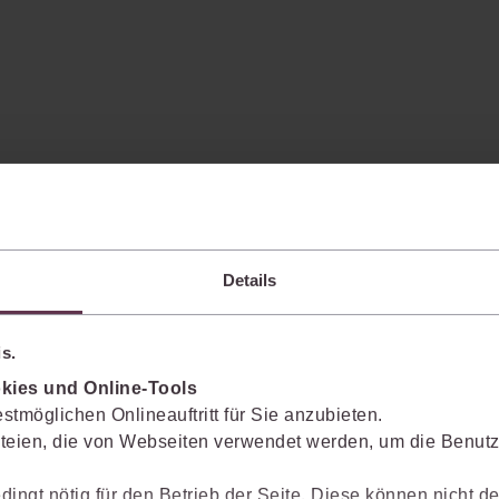
t
juris Versicherungsrecht
Details
Die enthaltene Fachliteratur deckt
alle Bereiche des vielschichtigen
Themengebietes ab.
s.
 hin
mehr Informationen
kies und Online-Tools
stmöglichen Onlineauftritt für Sie anzubieten.
teien, die von Webseiten verwendet werden, um die Benutze
dingt nötig für den Betrieb der Seite. Diese können nicht de