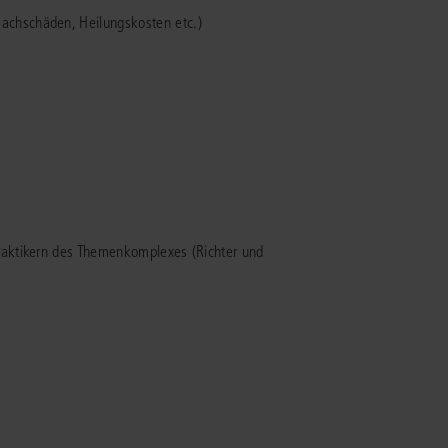
rrecht
achschäden, Heilungskosten etc.)
lprozessrecht
aktikern des Themenkomplexes (Richter und