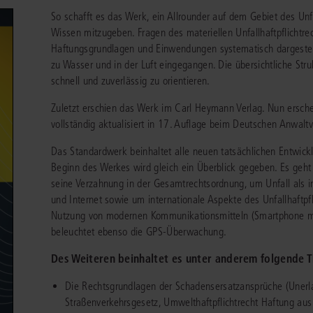
chen
Sie
So schafft es das Werk, ein Allrounder auf dem Gebiet des Unfa
Vereine und Verbände
die
ier
Finden Sie Lösungen und Inhalte, die zu Ihrem Fachgebiet passen.
Wissen mitzugeben. Fragen des materiellen Unfallhaftpflichtr
JURIS BUSINESS
JUR
l,
WEITERE SERVICES
Haftungsgrundlagen und Einwendungen systematisch dargestell
Unternehmen
Arbeitsrecht
Notare
e
Praxisnah und intuitiv: Schutz vor rechtlichen
Qualifi
zu Wasser und in der Luft eingegangen. Die übersichtliche Stru
eit
FAQ
Referendariat
Risiken
für Unternehmen, Institutionen
Fortb
Außenwirtschaftsrecht
Öffentliches D
er
ten
schnell und zuverlässig zu orientieren.
l
und Steuerberater
.
wichti
en
e
Downloads
Studium und Hochschule
Zuletzt erschien das Werk im Carl Heymann Verlag. Nun ersch
ortal
Bankrecht
Öffentliches R
vollständig aktualisiert in 17. Auflage beim Deutschen Anwaltv
Veranstaltungen
Compliance
Sozialrecht
Das Standardwerk beinhaltet alle neuen tatsächlichen Entwick
mehr erfahren
juris PraxisReporte
Datenschutzrecht
Steuerrecht
Beginn des Werkes wird gleich ein Überblick gegeben. Es geht
seine Verzahnung in der Gesamtrechtsordnung, um Unfall als int
Erbrecht
Strafrecht
und Internet sowie um internationale Aspekte des Unfallhaftpf
Nutzung von modernen Kommunikationsmitteln (Smartphone mit
Familienrecht
Unternehmensj
beleuchtet ebenso die GPS-Überwachung.
Handels- und Gesellschaftsrecht
Verkehrsrecht
Des Weiteren beinhaltet es unter anderem folgende
66-4466
(Mo-Do 9-18 Uhr, Fr 9-17 Uhr).
Insolvenzrecht
Versicherungsr
1 5866-4422
(Mo-Fr 8-18 Uhr).
duktberater für eine erste Produktempfehlung.
Die Rechtsgrundlagen der Schadensersatzansprüche (Unerla
Straßenverkehrsgesetz, Umwelthaftpflichtrecht Haftung aus 
IT-und Medienrecht
Wettbewerbs-