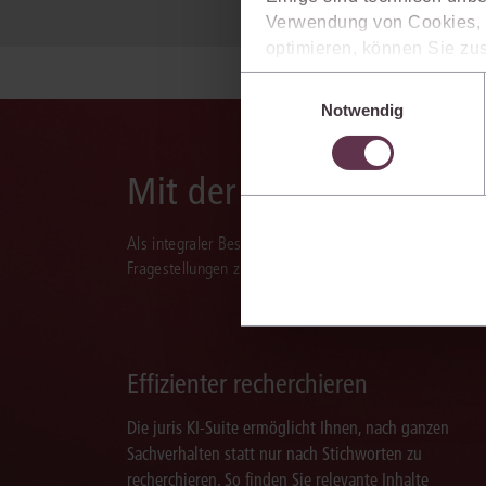
Verwendung von Cookies, d
optimieren, können Sie zus
sich auch damit einverstan
Einwilligungsauswahl
die USA) übermittelt werde
Notwendig
Ihre Einstellungen können 
im Cookiebanner sowie in
Mit der juris KI-Suite d
Als integraler Bestandteil des juris Portals unterstützt 
Fragestellungen zu recherchieren, zu analysieren, rele
Effizienter recherchieren
Die juris KI-Suite ermöglicht Ihnen, nach ganzen
Sachverhalten statt nur nach Stichworten zu
recherchieren. So finden Sie relevante Inhalte