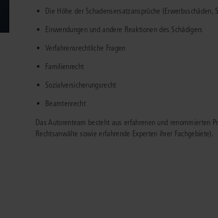
Immaterialgüte
Die Höhe der Schadensersatzansprüche (Erwerbsschäden, S
Kanzleimanagement
Zivil- und Zivi
Einwendungen und andere Reaktionen des Schädigers
Medizinrecht
Verfahrensrechtliche Fragen
Miet- und Wohneigentumsrecht
Familienrecht
Sozialversicherungsrecht
Beamtenrecht
Das Autorenteam besteht aus erfahrenen und renommierten Pr
Rechtsanwälte sowie erfahrende Experten ihrer Fachgebiete).