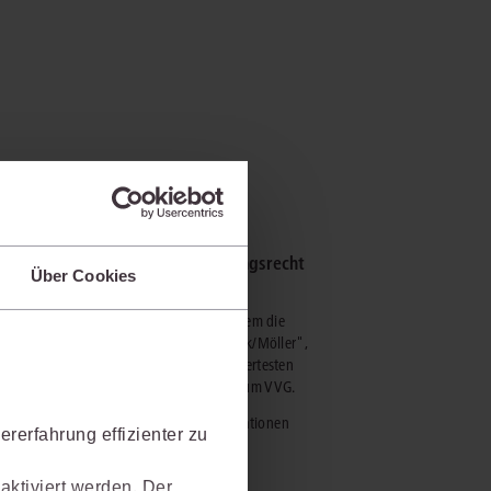
juris Versicherungsrecht
Über Cookies
Premium
Erlaubt unter anderem die
Recherche im "Bruck/Möller",
einem der renommiertesten
Großkommentare zum VVG.
mehr Informationen
rerfahrung effizienter zu
aktiviert werden. Der