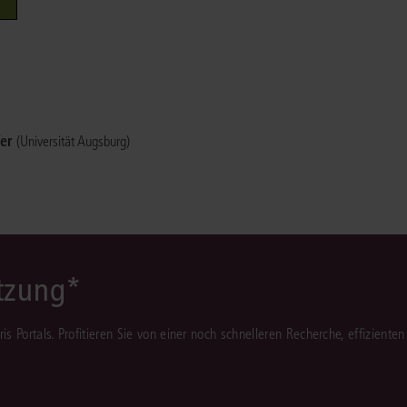
Immaterialgüte
Kanzleimanagement
Zivil- und Zivi
Medizinrecht
Miet- und Wohneigentumsrecht
fer
(Universität Augsburg)
ützung*
juris Portals. Profitieren Sie von einer noch schnelleren Recherche, effizient