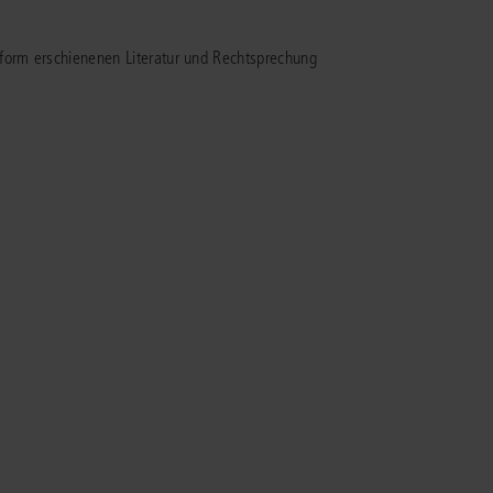
IS AKADEMIE
eform erschienenen Literatur und Rechtsprechung
ziert und zertifiziert: Online-
ildungen
für Fachanwälte
in allen
ienstrecht
gen Fachgebieten.
echt
mehr erfahren
uristen
Online-Produktberater starten
Alle Kontaktmöglichkeiten
echt
 und