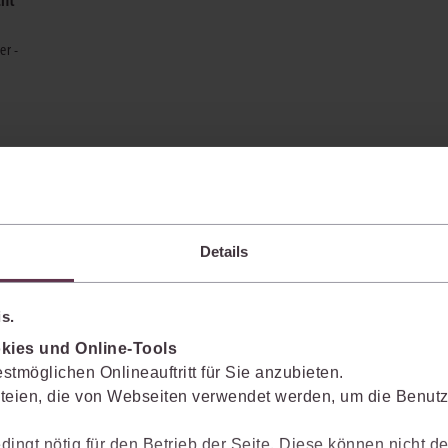
er -
Details
s.
enkt das Wissen mit.
kies und Online-Tools
stmöglichen Onlineauftritt für Sie anzubieten.
teien, die von Webseiten verwendet werden, um die Benutze
Sie die juris KI-Suite nicht nur bei der Recherche, sondern auch bei der Weiter
vante Inhalte einzuordnen, Argumentationen transparent zu belegen und mit
dingt nötig für den Betrieb der Seite. Diese können nicht de