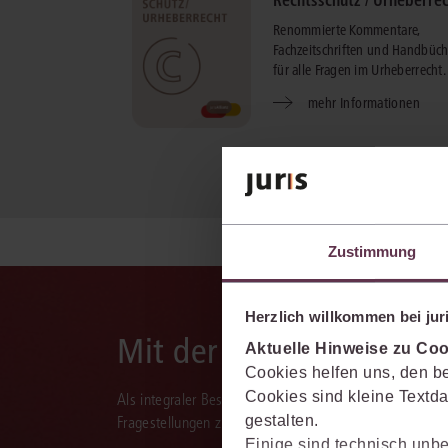
Renommierte Kommentare,
Fachzeitschriften und Handbüch
für alle Fragen im Urheberrecht.
mehr Informationen
Zustimmung
Herzlich willkommen bei juri
Mit der juris KI-Suite d
Aktuelle Hinweise zu Coo
Cookies helfen uns, den be
Cookies sind kleine Textda
Als integraler Bestandteil des juris Portals unterstützt 
gestalten.
Fragestellungen zu recherchieren, zu analysieren, rele
Einige sind technisch unbe