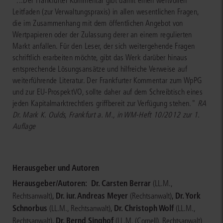
"...Der Frankfurter Kommentar gibt damit einen wertvollen
Leitfaden (zur Verwaltungspraxis) in allen wesentlichen Fragen,
die im Zusammenhang mit dem öffentlichen Angebot von
Wertpapieren oder der Zulassung derer an einem regulierten
Markt anfallen. Für den Leser, der sich weitergehende Fragen
schriftlich erarbeiten möchte, gibt das Werk darüber hinaus
entsprechende Lösungsansätze und hilfreiche Verweise auf
weiterführende Literatur. Der Frankfurter Kommentar zum WpPG
und zur EU-ProspektVO, sollte daher auf dem Schreibtisch eines
jeden Kapitalmarktrechtlers griffbereit zur Verfügung stehen."
RA
Dr. Mark K. Oulds, Frankfurt a. M., in WM-Heft 10/2012 zur 1.
Auflage
Herausgeber und Autoren
Herausgeber/Autoren:
Dr. Carsten Berrar
(LL.M.,
,
Dr. iur. Andreas Meyer
,
Dr. York
Rechtsanwalt)
(Rechtsanwalt)
Schnorbus
,
Dr. Christoph Wolf
(LL.M., Rechtsanwalt)
(LL.M.,
,
Dr. Bernd Singhof
Rechtsanwalt)
(LL.M. (Cornell), Rechtsanwalt)