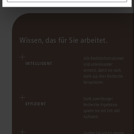
Wissen, das für Sie arbeitet.
Alle Rechtsinformationen
INTELLIGENT
sind untereinander
vernetzt, damit Sie noch
mehr aus Ihrer Recherche
herausholen.
Dank zuverlässiger
EFFIZIENT
Recherche-Ergebnisse
sparen Sie viel Zeit und
Aufwand.
Greifen Sie auf ein breites