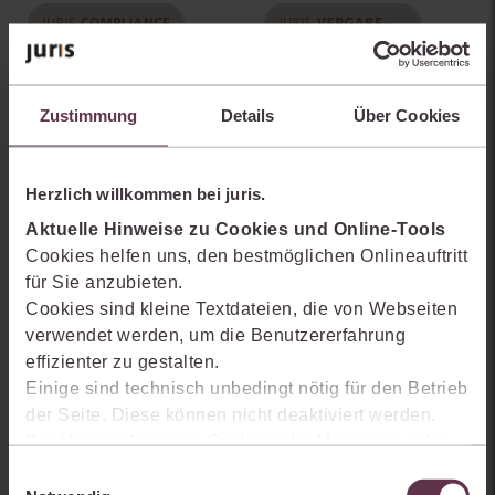
Zustimmung
Details
Über Cookies
Herzlich willkommen bei juris.
Aktuelle Hinweise zu Cookies und Online-Tools
Cookies helfen uns, den bestmöglichen Onlineauftritt
juris Compliance Premium
juris Vergaberecht
für Sie anzubieten.
mehr Informationen
mehr Informationen
Cookies sind kleine Textdateien, die von Webseiten
verwendet werden, um die Benutzererfahrung
effizienter zu gestalten.
Einige sind technisch unbedingt nötig für den Betrieb
der Seite. Diese können nicht deaktiviert werden.
Der Verwendung von Cookies, die Marketing- oder
Analyse-Zwecken dienen und uns helfen, unsere
Einwilligungsauswahl
Produkte zu optimieren, können Sie zustimmen,