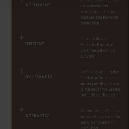
Alle Rechtsinformationen
INTELLIGENT
sind untereinander
vernetzt, damit Sie noch
mehr aus Ihrer Recherche
herausholen.
Dank zuverlässiger
EFFIZIENT
Recherche-Ergebnisse
sparen Sie viel Zeit und
Aufwand.
Greifen Sie auf ein breites
VOLLSTÄNDIG
Angebot an Fachliteratur
aus der jurisAllianz sowie
Primärquellen wie Gesetze
und Rechtsprechung zu.
Mit den cleveren Features
INTERAKTIV
des juris Portals stellen Sie
den Wissenstransfer im
Team sicher.