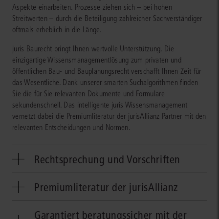
Aspekte einarbeiten. Prozesse ziehen sich – bei hohen
Streitwerten – durch die Beteiligung zahlreicher Sachverständiger
oftmals erheblich in die Länge.
juris Baurecht bringt Ihnen wertvolle Unterstützung. Die
einzigartige Wissensmanagementlösung zum privaten und
öffentlichen Bau- und Bauplanungsrecht verschafft Ihnen Zeit für
das Wesentliche. Dank unserer smarten Suchalgorithmen finden
Sie die für Sie relevanten Dokumente und Formulare
sekundenschnell. Das intelligente juris Wissensmanagement
vernetzt dabei die Premiumliteratur der jurisAllianz Partner mit den
relevanten Entscheidungen und Normen.
Rechtsprechung und Vorschriften
Sie finden tagesaktuell die maßgebliche Rechtsprechung des
Premiumliteratur der jurisAllianz
BVerwG, des BGH und aller weiteren Instanzen. Die Verlinkung der
einzelnen Dokumente macht die Wechselwirkungen zwischen den
Durch die Umsetzung der Verbraucherrechterichtlinie im BGB und
verschiedenen planungsrechtlichen Vorschriften direkt sichtbar.
Garantiert beratungssicher mit der
EGBGB ergeben sich Neuerungen im Vertragsrecht für Architekten